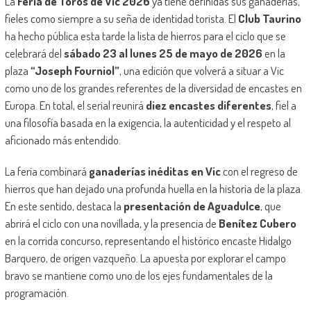
La
Feria de Toros de Vic 2026
ya tiene definidas sus ganaderías,
fieles como siempre a su seña de identidad torista. El
Club Taurino
ha hecho pública esta tarde la lista de hierros para el ciclo que se
celebrará del
sábado 23 al lunes 25 de mayo de 2026
en la
plaza
“Joseph Fourniol”
, una edición que volverá a situar a Vic
como uno de los grandes referentes de la diversidad de encastes en
Europa. En total, el serial reunirá
diez encastes diferentes
, fiel a
una filosofía basada en la exigencia, la autenticidad y el respeto al
aficionado más entendido.
La feria combinará
ganaderías inéditas en Vic
con el regreso de
hierros que han dejado una profunda huella en la historia de la plaza.
En este sentido, destaca la
presentación de Aguadulce
, que
abrirá el ciclo con una novillada, y la presencia de
Benítez Cubero
en la corrida concurso, representando el histórico encaste Hidalgo
Barquero, de origen vazqueño. La apuesta por explorar el campo
bravo se mantiene como uno de los ejes fundamentales de la
programación.