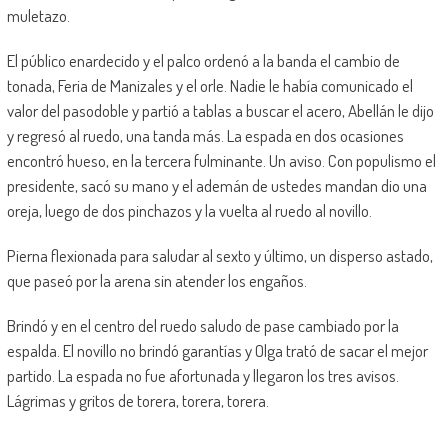
muletazo.
El público enardecido y el palco ordenó a la banda el cambio de
tonada, Feria de Manizales y el orle. Nadie le había comunicado el
valor del pasodoble y partió a tablas a buscar el acero, Abellán le dijo
y regresó al ruedo, una tanda más. La espada en dos ocasiones
encontró hueso, en la tercera fulminante. Un aviso. Con populismo el
presidente, sacó su mano y el ademán de ustedes mandan dio una
oreja, luego de dos pinchazos y la vuelta al ruedo al novillo.
Pierna flexionada para saludar al sexto y último, un disperso astado,
que paseó por la arena sin atender los engaños.
Brindó y en el centro del ruedo saludo de pase cambiado por la
espalda. El novillo no brindó garantías y Olga trató de sacar el mejor
partido. La espada no fue afortunada y llegaron los tres avisos.
Lágrimas y gritos de torera, torera, torera.