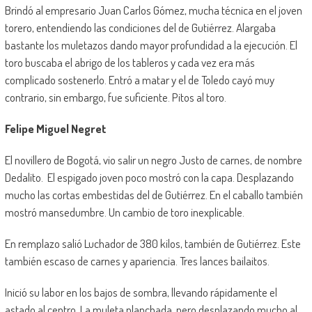
Brindó al empresario Juan Carlos Gómez, mucha técnica en el joven
torero, entendiendo las condiciones del de Gutiérrez. Alargaba
bastante los muletazos dando mayor profundidad a la ejecución. El
toro buscaba el abrigo de los tableros y cada vez era más
complicado sostenerlo. Entró a matar y el de Toledo cayó muy
contrario, sin embargo, fue suficiente. Pitos al toro.
Felipe Miguel Negret
El novillero de Bogotá, vio salir un negro Justo de carnes, de nombre
Dedalito. El espigado joven poco mostró con la capa. Desplazando
mucho las cortas embestidas del de Gutiérrez. En el caballo también
mostró mansedumbre. Un cambio de toro inexplicable.
En remplazo salió Luchador de 380 kilos, también de Gutiérrez. Este
también escaso de carnes y apariencia. Tres lances bailaitos.
Inició su labor en los bajos de sombra, llevando rápidamente el
astado al centro. La muleta planchada, pero desplazando mucho al