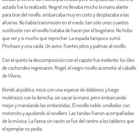
astado fue lo realizado. Negret no llevaba mucho la mano alante
para tirar del novillo, embarcaba muy en corto y desplazaba a las
afueras. No había transmisión en el ruedo, tan solo unos cuantos
sustituiste con el novillo trataba de hacer por el bogotano. No hubo
que ver y si mucho que reprochar. La espada tampoco sumó.
Pinchazo y una caída. Un aviso. Fuertes pitos y palmas al novillo.
Con el quinto la descomposición con el capote fue evidente, los óles
de cachondeo regresaron. Rogel, el negro novillo acometió al caballo
de Viloria,
Brindó al público, inicio con una especie de doblones y luego
muletazos con la derecha, sin sacar la mano, pero embarcando
mejor y mandando las embestidas. El novillo noble, umillador, con
motorcito y ayudando al novillero. Las tandas fueron acompañadas
de la música. La faena sin razón se fue del centro a los tableros que
el ejemplar no pedía.