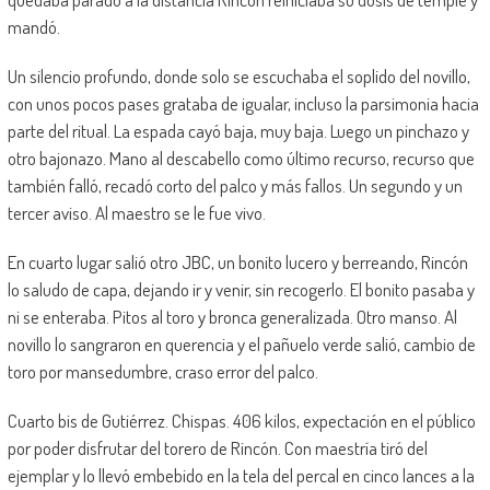
mandó.
Un silencio profundo, donde solo se escuchaba el soplido del novillo,
con unos pocos pases grataba de igualar, incluso la parsimonia hacia
parte del ritual. La espada cayó baja, muy baja. Luego un pinchazo y
otro bajonazo. Mano al descabello como último recurso, recurso que
también falló, recadó corto del palco y más fallos. Un segundo y un
tercer aviso. Al maestro se le fue vivo.
En cuarto lugar salió otro JBC, un bonito lucero y berreando, Rincón
lo saludo de capa, dejando ir y venir, sin recogerlo. El bonito pasaba y
ni se enteraba. Pitos al toro y bronca generalizada. Otro manso. Al
novillo lo sangraron en querencia y el pañuelo verde salió, cambio de
toro por mansedumbre, craso error del palco.
Cuarto bis de Gutiérrez. Chispas. 406 kilos, expectación en el público
por poder disfrutar del torero de Rincón. Con maestría tiró del
ejemplar y lo llevó embebido en la tela del percal en cinco lances a la