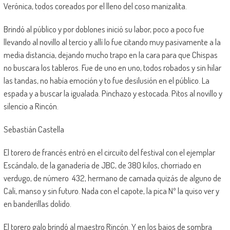
Verónica, todos coreados por el lleno del coso manizalita.
Brindó al público y por doblones inició su labor, poco a poco fue
llevando al novillo al tercio y allí lo fue citando muy pasivamente a la
media distancia, dejando mucho trapo en la cara para que Chispas
no buscara los tableros. Fue de uno en uno, todos robados y sin hilar
las tandas, no había emoción y to fue desilusión en el público. La
espada y a buscar la igualada. Pinchazo y estocada. Pitos al novillo y
silencio a Rincón.
Sebastián Castella
El torero de francés entró en el circuito del festival con el ejemplar
Escándalo, de la ganadería de JBC, de 380 kilos, chorriado en
verdugo, de número 432, hermano de camada quizás de alguno de
Cali, manso y sin futuro. Nada con el capote, la pica Nº la quiso ver y
en banderillas dolido.
El torero galo brindó al maestro Rincón. Y en los bajos de sombra