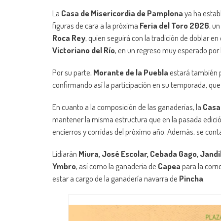
La
Casa de Misericordia de Pamplona
ya ha establ
figuras de cara a la próxima
Feria del Toro 2026
, u
Roca Rey
, quien seguirá con la tradición de doblar en
Victoriano del Río
, en un regreso muy esperado por l
Por su parte,
Morante de la Puebla
estará también p
confirmando así la participación en su temporada, que
En cuanto a la composición de las ganaderías, la
Casa
mantener la misma estructura que en la pasada edici
encierros y corridas del próximo año. Además, se contará
Lidiarán
Miura, José Escolar, Cebada Gago, Jandil
Ymbro
, así como la ganadería de
Capea
para la corri
estar a cargo de la ganadería navarra de
Pincha
.