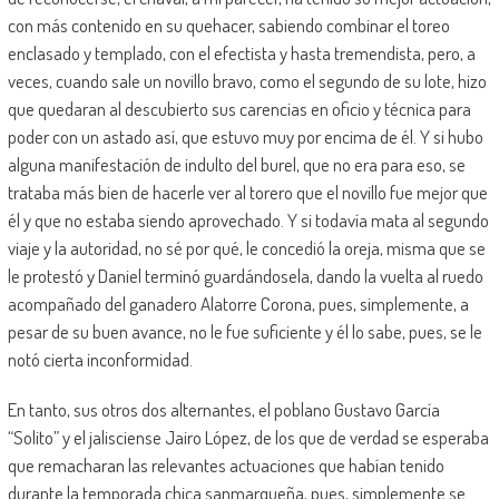
con más contenido en su quehacer, sabiendo combinar el toreo
enclasado y templado, con el efectista y hasta tremendista, pero, a
veces, cuando sale un novillo bravo, como el segundo de su lote, hizo
que quedaran al descubierto sus carencias en oficio y técnica para
poder con un astado así, que estuvo muy por encima de él. Y si hubo
alguna manifestación de indulto del burel, que no era para eso, se
trataba más bien de hacerle ver al torero que el novillo fue mejor que
él y que no estaba siendo aprovechado. Y si todavía mata al segundo
viaje y la autoridad, no sé por qué, le concedió la oreja, misma que se
le protestó y Daniel terminó guardándosela, dando la vuelta al ruedo
acompañado del ganadero Alatorre Corona, pues, simplemente, a
pesar de su buen avance, no le fue suficiente y él lo sabe, pues, se le
notó cierta inconformidad.
En tanto, sus otros dos alternantes, el poblano Gustavo García
“Solito” y el jalisciense Jairo López, de los que de verdad se esperaba
que remacharan las relevantes actuaciones que habían tenido
durante la temporada chica sanmarqueña, pues, simplemente se