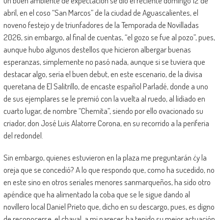
un buen ambiente de expectación se dio el reciente domingo 12 de
abril, en el coso “San Marcos” de la ciudad de Aguascalientes, el
noveno festejo y de triunfadores de la Temporada de Novilladas
2026, sin embargo, al final de cuentas, “el gozo se fue al pozo”, pues,
aunque hubo algunos destellos que hicieron albergar buenas
esperanzas, simplemente no pasó nada, aunque si se tuviera que
destacar algo, sería el buen debut, en este escenario, de la divisa
queretana de El Salitrillo, de encaste español Parladé, donde a uno
de sus ejemplares se le premió con la vuelta al ruedo, al lidiado en
cuarto lugar, de nombre “Chemita”, siendo por ello ovacionado su
criador, don José Luis Alatorre Corona, en su recorrido a la periferia
del redondel.
Sin embargo, quienes estuvieron en la plaza me preguntarán ¿y la
oreja que se concedió? A lo que respondo que, como ha sucedido, no
en este sino en otros seriales menores sanmarqueños, ha sido otro
apéndice que ha alimentado la coba que se le sigue dando al
novillero local Daniel Prieto que, dicho en su descargo, pues, es digno
de reconocerse, el chaval, a mi parecer, ha tenido su mejor actuación,