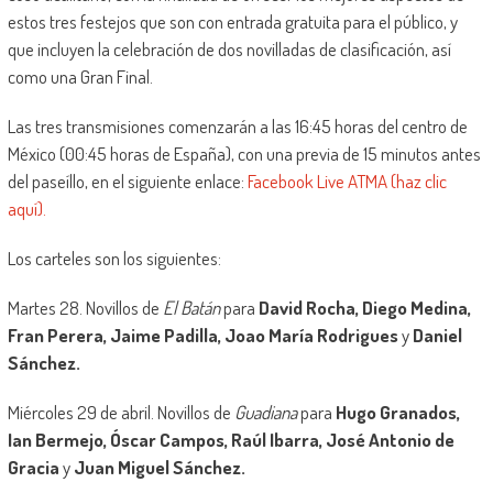
estos tres festejos que son con entrada gratuita para el público, y
que incluyen la celebración de dos novilladas de clasificación, así
como una Gran Final.
Las tres transmisiones comenzarán a las 16:45 horas del centro de
México (00:45 horas de España), con una previa de 15 minutos antes
del paseíllo, en el siguiente enlace:
Facebook Live ATMA (haz clic
aquí).
Los carteles son los siguientes:
Martes 28. Novillos de
El Batán
para
David Rocha, Diego Medina,
Fran Perera, Jaime Padilla, Joao María Rodrigues
y
Daniel
Sánchez.
Miércoles 29 de abril. Novillos de
Guadiana
para
Hugo Granados,
Ian Bermejo, Óscar Campos, Raúl Ibarra, José Antonio de
Gracia
y
Juan Miguel Sánchez.