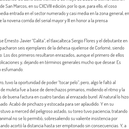
e San Marcos, en su CXCVIII edición, por lo que, para ello, el coso
edia entrada en el sector numerado y casi media en la zona general, e
e la novena corrida del serial mayor y III en honor a la prensa
Ernesto Javier “Calita”, el tlaxcalteca Sergio Flores y el debutante en
pacharon seis ejemplares de la dehesa ojuelense de Corlomé, siendo
to. Los dos primeros resultaron enrazados, aunque el primero de ellos
plicaciones y, dejando en términos generales mucho que desear. Es
do esfumando.
ro, tuvo la oportunidad de poder “tocar pelo”, pero, algo le faltó al
de muleta fue a base de derechazos primarios, midiendo el ritmo y la
 de buena factura en cuatro tandas al enrazado burel. Al natural lo hizo
ado. Acabó de pinchazo y estocada para ser aplaudido. Y en su
stuvo a merced del peligroso astado, su toreo tuvo paciencia, tratando
animal no se lo permitió, sobresaliendo su valiente insistencia por
cuando acortó la distancia hasta ser empitonado sin consecuencias. Y, a