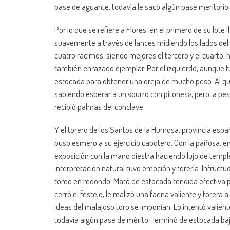
base de aguante, todavía le sacó algún pase meritorio
Por lo que se refiere a Flores, en el primero de su lo
suavemente a través de lances midiendo los lados de
cuatro racimos, siendo mejores el tercero y el cuarto,
también enrazado ejemplar. Por el izquierdo, aunque f
estocada para obtener una oreja de mucho peso. Al que
sabiendo esperar a un «burro con pitones», pero, a p
recibió palmas del conclave.
Y el torero de los Santos de la Humosa, provincia esp
puso esmero a su ejercicio capotero. Con la pañosa, 
exposición con la mano diestra haciendo lujo de temple
interpretación natural tuvo emoción y torería. Infructuo
toreo en redondo. Mató de estocada tendida efectiva par
cerró el festejo, le realizó una faena valiente y torera
ideas del malajoso toro se imponían. Lo intentó valient
todavía algún pase de mérito. Terminó de estocada baj