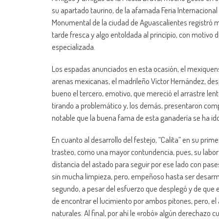
su apartado taurino, de la afamada Feria Internacional d
Monumental de la ciudad de Aguascalientes registró m
tarde fresca y algo entoldada al principio, con motivo d
especializada.
Los espadas anunciados en esta ocasión, el mexiquense 
arenas mexicanas, el madrileño Víctor Hernández, des
bueno el tercero, emotivo, que mereció el arrastre len
tirando a problemático y, los demás, presentaron com
notable que la buena fama de esta ganadería se ha i
En cuanto al desarrollo del festejo, “Calita” en su prime
trasteo, como una mayor contundencia, pues, su labor 
distancia del astado para seguir por ese lado con pases
sin mucha limpieza, pero, empeñoso hasta ser desarm
segundo, a pesar del esfuerzo que desplegó y de que e
de encontrar el lucimiento por ambos pitones, pero, el 
naturales. Al final, por ahí le «robó» algún derechazo 