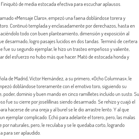
. Finiquitó de media estocada efectiva para escuchar aplausos.
te llamado «Mensaje Claro», empezó una faena doblándose torera y
l toro. Continuó templada y enclasadamente por derechazos, hasta en
 haciéndolo todo con buen planteamiento, dimensión y exposición al
ue desarmado, logro pasajes lucidos en dos tandas. Terminó de certera
 fue su segundo ejemplar, le hizo un trasteo empeñoso y valiente,
esar del esfuerzo no hubo más que hacer. Mató de estocada honda y
añola de Madrid, Víctor Hernández, a su primero, «Ocho Columnas», le
empezó doblándose toreramente con el emotivo toro, siguiendo su
, poder, dominio y buen mando en cinco ramilletes incluido un susto. S
so fue su cierre por joselillinas siendo desarmado. Se rehizo y cuajó el
a hacerse de una oreja y al burel se le dio arrastre lento. Y al que
 a un ejemplar complicado. Echó para adelante el torero, pero, las malas
e por naturales, pero, le reculaba y se le quedaba corto, logrando
a para ser aplaudido.