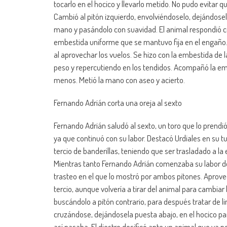
tocarlo en el hocico y llevarlo metido. No pudo evitar 
Cambió al pitón izquierdo, envolviéndoselo, dejándosela
mano y pasándolo con suavidad. El animal respondió c
embestida uniforme que se mantuvo fija en el engaño. 
al aprovechar los vuelos. Se hizo con la embestida de l
peso y repercutiendo en los tendidos. Acompañó la embe
menos. Metió la mano con aseo y acierto.
Fernando Adrián corta una oreja al sexto
Fernando Adrián saludó al sexto, un toro que lo prendi
ya que continuó con su labor. Destacó Urdiales en su t
tercio de banderillas, teniendo que ser trasladado a l
Mientras tanto Fernando Adrián comenzaba su labor de 
trasteo en el que lo mostró por ambos pitones. Aprove
tercio, aunque volvería a tirar del animal para cambiar
buscándolo a pitón contrario, para después tratar de li
cruzándose, dejándosela puesta abajo, en el hocico par
así pasaba. El diestro dosificó ante un animal que ya n