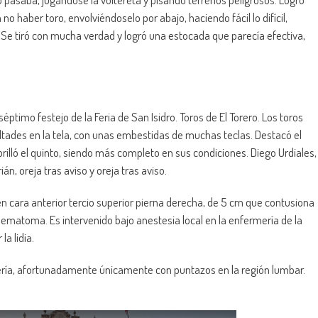
 haber toro, envolviéndoselo por abajo, haciendo fácil lo difícil,
Se tiró con mucha verdad y logró una estocada que parecía efectiva,
éptimo festejo de la Feria de San Isidro. Toros de El Torero. Los toros
tades en la tela, con unas embestidas de muchas teclas. Destacó el
rilló el quinto, siendo más completo en sus condiciones. Diego Urdiales,
án, oreja tras aviso y oreja tras aviso.
en cara anterior tercio superior pierna derecha, de 5 cm que contusiona
 hematoma. Es intervenido bajo anestesia local en la enfermería de la
a lidia.
mería, afortunadamente únicamente con puntazos en la región lumbar.