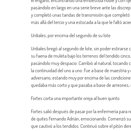
el engaño, encontrando una embestida noble y con fije
pasándolo en largo en una serie breve ante las discrep
y completó unas tandas de transmisión que completó 
más allá del tercio y una estocada a la que le faltó acie
Urdiales, por encima del segundo de su lote
Urdiales bregó al segundo de lote, sin poder estirarse c
su faena de muleta bajo los terrenos del tendido cinc
pasándolo muy despacio. Cambió al natural, tocando co
la continuidad del uno a uno. Fue a base de maestría y
adversario, estando muy por encima de las condicione
quedaba más corto y que pasaba a base de arreones, so
Fortes corta una importante oreja al buen quinto
Fortes salió después de pasar por la enfermería para rec
de quites Fernando Adrián, emocionando. Comenzó su 
que cautivó a los tendidos. Continuó sobre el pitón de