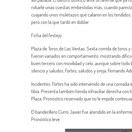
robarle unas cuestas embestidas más, cuando parecía no
cuajando unos muletazos que calaron en los tendidos. 
pero con la que tardó en doblar.
Ficha del festejo:
Plaza de Toros de Las Ventas. Sexta corrida de toros y s
fueron variados en comportamiento, mostrando dificul
buen tercero con movilidad y celo, aunque sobre todo b
silencio y saludos; Fortes, saludos y oreja; Fernando Adri
Incidentes: Fortes ha sido intervenido de una cornada 
tibia. Presenta también herida infraciliar derecha con
Plaza. Pronóstico reservado que no le impide continuar l
El banderillero Curro Javier fue atendido en la enfer
Pronóstico leve.