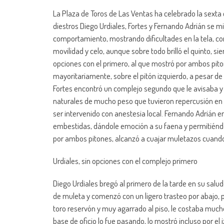
La Plaza de Toros de Las Ventas ha celebrado la sexta co
diestros Diego Urdiales, Fortes y Fernando Adrián se mi
comportamiento, mostrando dificultades en la tela, c
movilidad y celo, aunque sobre todo brilló el quinto,
opciones con el primero, al que mostró por ambos piton
mayoritariamente, sobre el pitón izquierdo, a pesar de
Fortes encontró un complejo segundo que le avisaba y 
naturales de mucho peso que tuvieron repercusión en lo
ser intervenido con anestesia local. Fernando Adrián 
embestidas, dándole emoción a su faena y permitiéndol
por ambos pitones, alcanzó a cuajar muletazos cuando
Urdiales, sin opciones con el complejo primero
Diego Urdiales bregó al primero de la tarde en su salu
de muleta y comenzó con un ligero trasteo por abajo, p
toro reservón y muy agarrado al piso, le costaba much
base de oficio lo fue pasando, lo mostró incluso por el