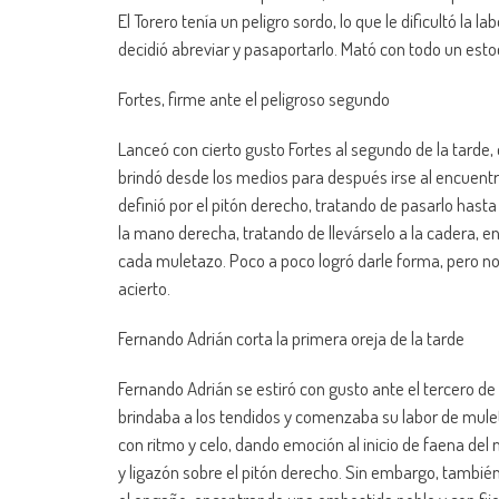
El Torero tenía un peligro sordo, lo que le dificultó la l
decidió abreviar y pasaportarlo. Mató con todo un est
Fortes, firme ante el peligroso segundo
Lanceó con cierto gusto Fortes al segundo de la tarde
brindó desde los medios para después irse al encuentr
definió por el pitón derecho, tratando de pasarlo hasta
la mano derecha, tratando de llevárselo a la cadera, e
cada muletazo. Poco a poco logró darle forma, pero no
acierto.
Fernando Adrián corta la primera oreja de la tarde
Fernando Adrián se estiró con gusto ante el tercero de
brindaba a los tendidos y comenzaba su labor de muleta
con ritmo y celo, dando emoción al inicio de faena del 
y ligazón sobre el pitón derecho. Sin embargo, tambié