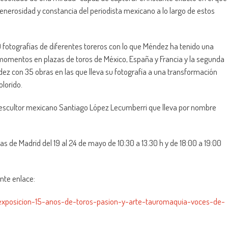
 generosidad y constancia del periodista mexicano a lo largo de estos
 fotografías de diferentes toreros con lo que Méndez ha tenido una
 momentos en plazas de toros de México, España y Francia y la segunda
ndez con 35 obras en las que lleva su fotografía a una transformación
olorido.
l escultor mexicano Santiago López Lecumberri que lleva por nombre
s de Madrid del 19 al 24 de mayo de 10:30 a 13.30 h y de 18:00 a 19:00
ente enlace:
exposicion-15-anos-de-toros-pasion-y-arte-tauromaquia-voces-de-