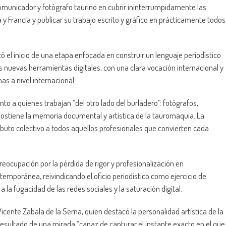
comunicador y fotógrafo taurino en cubrir ininterrumpidamente las
a y Francia y publicar su trabajo escrito y gráfico en prácticamente todos
el inicio de una etapa enfocada en construir un lenguaje periodístico
s nuevas herramientas digitales, con una clara vocación internacional y
as a nivel internacional.
nto a quienes trabajan “del otro lado del burladero”: fotógrafos,
ostiene la memoria documental y artística de la tauromaquia. La
ibuto colectivo a todos aquellos profesionales que convierten cada
reocupación por la pérdida de rigor y profesionalización en
mporánea, reivindicando el oficio periodístico como ejercicio de
 la fugacidad de las redes sociales y la saturación digital.
Vicente Zabala de la Serna, quien destacó la personalidad artística de la
resultado de una mirada “capaz de capturar el instante exacto en el que