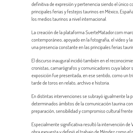
definitiva de expresión y pertenencia siendo el único 
principales ferias y festejos taurinos en México, Españ
los medios taurinos a nivel internacional.
La creación de la plataforma SuerteMatador.com marcó 
contemporáneo, apoyado en la fotografía, el vídeo y la
una presencia constante en las principales ferias taurin
El discurso inaugural incidió también en el reconocimie
cronistas, camarógrafos y comunicadores cuya labor s
exposición fue presentada, en ese sentido, como un tr
tarde de toros en relato, archivo e historia.
En distintas intervenciones se subrayó igualmente la p
determinados ámbitos de la comunicación taurina conte
preparación, sensibilidad y compromiso cultural frente a
Especialmente significativa resultó la intervención de 
obra expuesta y definió el trabajo de Méndez como el 