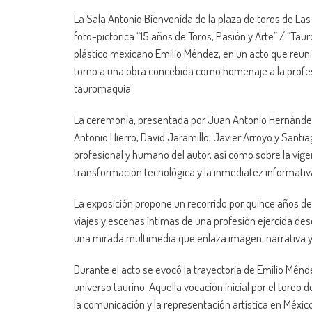
La Sala Antonio Bienvenida de la plaza de toros de La
foto-pictórica “15 años de Toros, Pasión y Arte” / “Tau
plástico mexicano Emilio Méndez, en un acto que reuni
torno a una obra concebida como homenaje a la profesió
tauromaquia.
La ceremonia, presentada por Juan Antonio Hernández,
Antonio Hierro, David Jaramillo, Javier Arroyo y Sant
profesional y humano del autor, así como sobre la vig
transformación tecnológica y la inmediatez informativ
La exposición propone un recorrido por quince años de v
viajes y escenas íntimas de una profesión ejercida desde
una mirada multimedia que enlaza imagen, narrativa y
Durante el acto se evocó la trayectoria de Emilio Mén
universo taurino. Aquella vocación inicial por el toreo 
la comunicación y la representación artística en Méx