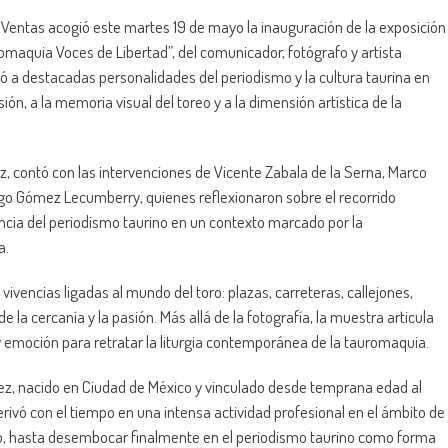
s Ventas acogió este martes 19 de mayo la inauguración de la exposición
romaquia Voces de Libertad”, del comunicador, fotógrafo y artista
ó a destacadas personalidades del periodismo y la cultura taurina en
n, a la memoria visual del toreo y a la dimensión artística de la
 contó con las intervenciones de Vicente Zabala de la Serna, Marco
iago Gómez Lecumberry, quienes reflexionaron sobre el recorrido
encia del periodismo taurino en un contexto marcado por la
a.
ivencias ligadas al mundo del toro: plazas, carreteras, callejones,
 la cercanía y la pasión. Más allá de la fotografía, la muestra articula
 emoción para retratar la liturgia contemporánea de la tauromaquia.
dez, nacido en Ciudad de México y vinculado desde temprana edad al
derivó con el tiempo en una intensa actividad profesional en el ámbito de
ico, hasta desembocar finalmente en el periodismo taurino como forma