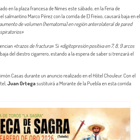
lado en la plaza francesa de Nimes este sábado, en la Feria de
l salmantino Marco Pérez con la corrida de El Freixo, causará baja en el
 aumento de volumen (hematoma) en región anterolateral de pared
spiratorios»
dencian
«trazos de fractura»
. Sí
«digitopresión positiva en 7, 8, 9 arcos
a del diestro cigarrero, estando a la espera de saber si trenzará el
 Simón Casas durante un anuncio realizado en el Hôtel Chouleur. Con el
tel,
Juan Ortega
sustituirá a Morante de la Puebla en esta corrida