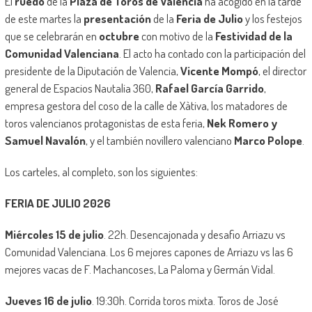
El
ruedo
de la
Plaza de Toros de Valencia
ha acogido en la tarde
de este martes la
presentación
de la
Feria de Julio
y los festejos
que se celebrarán en
octubre
con motivo de la
Festividad de la
Comunidad Valenciana
. El acto ha contado con la participación del
presidente de la Diputación de Valencia,
Vicente Mompó
, el director
general de Espacios Nautalia 360,
Rafael García Garrido
,
empresa gestora del coso de la calle de Xàtiva, los matadores de
toros valencianos protagonistas de esta feria,
Nek Romero y
Samuel Navalón
, y el también novillero valenciano
Marco Polope
.
Los carteles, al completo, son los siguientes:
FERIA DE JULIO 2026
Miércoles 15 de julio
. 22h. Desencajonada y desafio Arriazu vs
Comunidad Valenciana. Los 6 mejores capones de Arriazu vs las 6
mejores vacas de F. Machancoses, La Paloma y Germán Vidal.
Jueves 16 de julio
. 19:30h. Corrida toros mixta. Toros de José