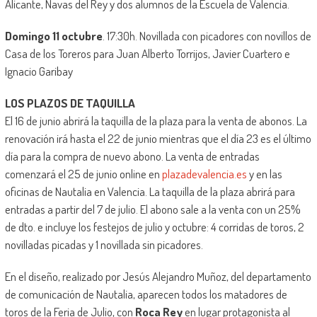
Alicante, Navas del Rey y dos alumnos de la Escuela de Valencia.
Domingo 11 octubre
. 17:30h. Novillada con picadores con novillos de
Casa de los Toreros para Juan Alberto Torrijos, Javier Cuartero e
Ignacio Garibay
LOS PLAZOS DE TAQUILLA
El 16 de junio abrirá la taquilla de la plaza para la venta de abonos. La
renovación irá hasta el 22 de junio mientras que el día 23 es el último
día para la compra de nuevo abono. La venta de entradas
comenzará el 25 de junio online en
plazadevalencia.es
y en las
oficinas de Nautalia en Valencia. La taquilla de la plaza abrirá para
entradas a partir del 7 de julio. El abono sale a la venta con un 25%
de dto. e incluye los festejos de julio y octubre: 4 corridas de toros, 2
novilladas picadas y 1 novillada sin picadores.
En el diseño, realizado por Jesús Alejandro Muñoz, del departamento
de comunicación de Nautalia, aparecen todos los matadores de
toros de la Feria de Julio, con
Roca Rey
en lugar protagonista al