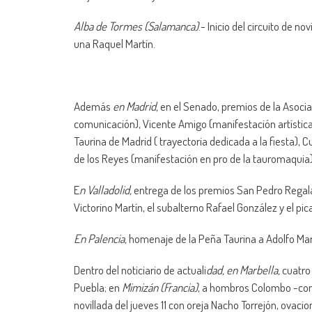
Alba de Tormes (Salamanca)
.- Inicio del circuito de n
una Raquel Martín.
Además
en Madrid,
en el Senado, premios de la Asoci
comunicación), Vicente Amigo (manifestación artística)
Taurina de Madrid ( trayectoria dedicada a la fiesta), 
de los Reyes (manifestación en pro de la tauromaquia)
E
n Valladolid,
entrega de los premios San Pedro Regala
Victorino Martín, el subalterno Rafael González y el pi
En Palencia,
homenaje de la Peña Taurina a Adolfo Mar
Dentro del noticiario de actuali
dad, en Marbella,
cuatro
Puebla; en
Mimizán (Francia)
, a hombros Colombo -con i
novillada del jueves 11 con oreja Nacho Torrejón, ovaci