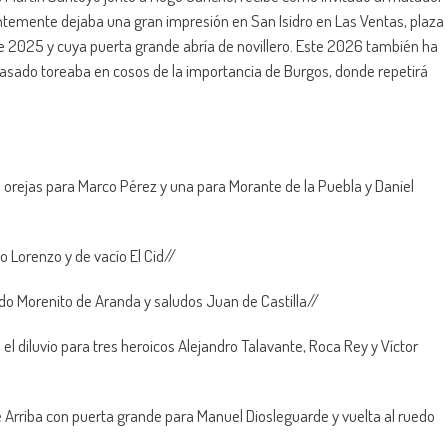
temente dejaba una gran impresión en San Isidro en Las Ventas, plaza
 de 2025 y cuya puerta grande abría de novillero. Este 2026 también ha
l pasado toreaba en cosos de la importancia de Burgos, donde repetirá
orejas para Marco Pérez y una para Morante de la Puebla y Daniel
o Lorenzo y de vacío El Cid//
uedo Morenito de Aranda y saludos Juan de Castilla//
el diluvio para tres heroicos Alejandro Talavante, Roca Rey y Víctor
e Arriba con puerta grande para Manuel Diosleguarde y vuelta al ruedo