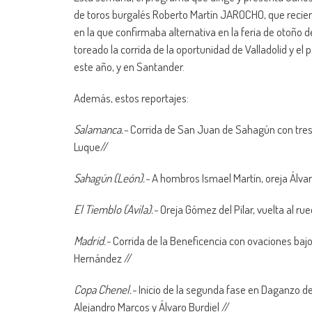
de toros burgalés Roberto Martín JAROCHO, que recien
en la que confirmaba alternativa en la feria de otoño
toreado la corrida de la oportunidad de Valladolid y e
este año, y en Santander.
Además, estos reportajes:
Salamanca.-
Corrida de San Juan de Sahagún con tres 
Luque//
Sahagún (León).-
A hombros Ismael Martín, oreja Álvar
El Tiemblo (Avila).-
Oreja Gómez del Pilar, vuelta al r
Madrid.-
Corrida de la Beneficencia con ovaciones bajo 
Hernández //
Copa Chenel.-
Inicio de la segunda fase en Daganzo d
Alejandro Marcos y Álvaro Burdiel //