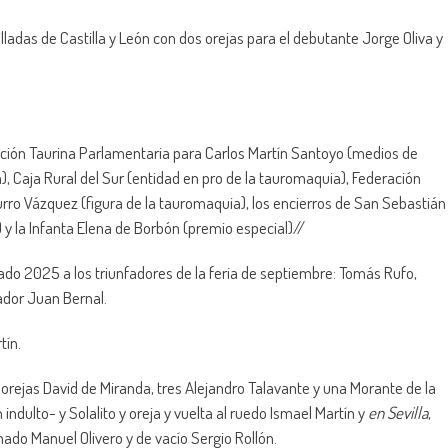
ovilladas de Castilla y León con dos orejas para el debutante Jorge Oliva y
ación Taurina Parlamentaria para Carlos Martín Santoyo (medios de
, Caja Rural del Sur (entidad en pro de la tauromaquia), Federación
Curro Vázquez (figura de la tauromaquia), los encierros de San Sebastián
 y la Infanta Elena de Borbón (premio especial)//
do 2025 a los triunfadores de la feria de septiembre: Tomás Rufo,
cador Juan Bernal.
tín.
 orejas David de Miranda, tres Alejandro Talavante y una Morante de la
ndulto- y Solalito y oreja y vuelta al ruedo Ismael Martín y
en Sevilla
,
onado Manuel Olivero y de vacío Sergio Rollón.