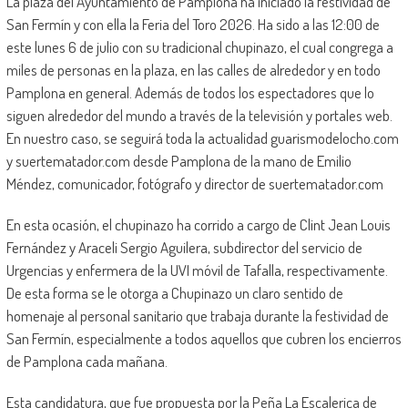
La plaza del Ayuntamiento de Pamplona ha iniciado la festividad de
San Fermín y con ella la Feria del Toro 2026. Ha sido a las 12:00 de
este lunes 6 de julio con su tradicional chupinazo, el cual congrega a
miles de personas en la plaza, en las calles de alrededor y en todo
Pamplona en general. Además de todos los espectadores que lo
siguen alrededor del mundo a través de la televisión y portales web.
En nuestro caso, se seguirá toda la actualidad guarismodelocho.com
y suertematador.com desde Pamplona de la mano de Emilio
Méndez, comunicador, fotógrafo y director de suertematador.com
En esta ocasión, el chupinazo ha corrido a cargo de Clint Jean Louis
Fernández y Araceli Sergio Aguilera, subdirector del servicio de
Urgencias y enfermera de la UVI móvil de Tafalla, respectivamente.
De esta forma se le otorga a Chupinazo un claro sentido de
homenaje al personal sanitario que trabaja durante la festividad de
San Fermín, especialmente a todos aquellos que cubren los encierros
de Pamplona cada mañana.
Esta candidatura, que fue propuesta por la Peña La Escalerica de