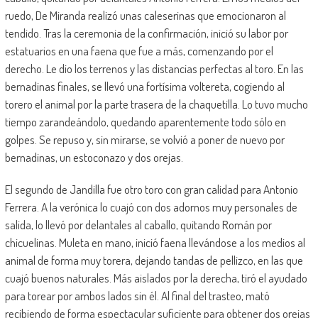
ruedo, De Miranda realizó unas caleserinas que emocionaron al
tendido. Tras la ceremonia de la confirmación, inició su labor por
estatuarios en una faena que fue a más, comenzando por el
derecho. Le dio los terrenos y las distancias perfectas al toro. En las
bernadinas finales, se llevó una fortísima voltereta, cogiendo al
torero el animal por la parte trasera de la chaquetilla. Lo tuvo mucho
tiempo zarandeándolo, quedando aparentemente todo sólo en
golpes. Se repuso y, sin mirarse, se volvió a poner de nuevo por
bernadinas, un estoconazo y dos orejas.
El segundo de Jandilla fue otro toro con gran calidad para Antonio
Ferrera. A la verónica lo cuajó con dos adornos muy personales de
salida, lo llevó por delantales al caballo, quitando Román por
chicuelinas. Muleta en mano, inició faena llevándose a los medios al
animal de forma muy torera, dejando tandas de pellizco, en las que
cuajó buenos naturales. Más aislados por la derecha, tiró el ayudado
para torear por ambos lados sin él. Al final del trasteo, mató
recibiendo de forma espectacular suficiente para obtener dos orejas