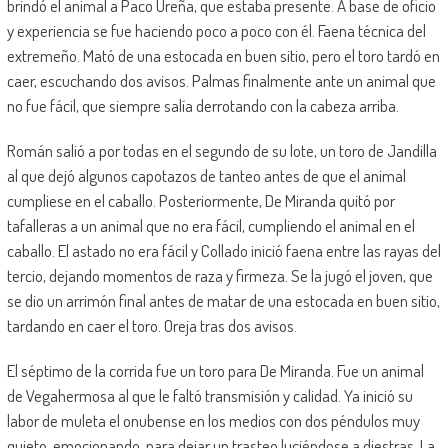
brindó el animal a Paco Ureña, que estaba presente. A base de oficio
y experiencia se fue haciendo poco a poco con él. Faena técnica del
extremeño. Mató de una estocada en buen sitio, pero el toro tardó en
caer, escuchando dos avisos. Palmas finalmente ante un animal que
no fue fácil, que siempre salía derrotando con la cabeza arriba.
Román salió a por todas en el segundo de su lote, un toro de Jandilla
al que dejó algunos capotazos de tanteo antes de que el animal
cumpliese en el caballo. Posteriormente, De Miranda quitó por
tafalleras a un animal que no era fácil, cumpliendo el animal en el
caballo. El astado no era fácil y Collado inició faena entre las rayas del
tercio, dejando momentos de raza y firmeza. Se la jugó el joven, que
se dio un arrimón final antes de matar de una estocada en buen sitio,
tardando en caer el toro. Oreja tras dos avisos.
El séptimo de la corrida fue un toro para De Miranda. Fue un animal
de Vegahermosa al que le faltó transmisión y calidad. Ya inició su
labor de muleta el onubense en los medios con dos péndulos muy
quieto, emocionando, para dejar un trasteo luciéndose a diestras. La