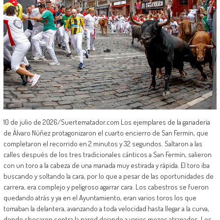
10 de julio de 2026/Suertematador.com Los ejemplares de la ganadería
de Álvaro Núñez protagonizaron el cuarto encierro de San Fermín, que
completaron el recorrido en 2 minutos y 32 segundos. Saltaron a las
calles después de los tres tradicionales cánticos a San Fermín, salieron
con un toro a la cabeza de una manada muy estirada y rápida. El toro iba
buscando y soltando la cara, por lo que a pesar de las oportunidades de
carrera, era complejo y peligroso agarrar cara. Los cabestros se fueron
quedando atrás y ya en el Ayuntamiento, eran varios toros los que
tomaban la delantera, avanzando a toda velocidad hasta llegar a la curva,
donde chocaron contra la pared dejando a varios mozos atrapados. Los