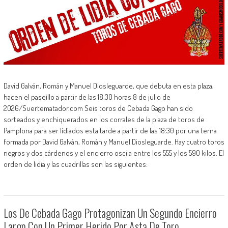
David Galván, Román y Manuel Diosleguarde, que debuta en esta plaza,
hacen el paseíllo a partir de las 18:30 horas 8 de julio de
2026/Suertematador.com Seis toros de Cebada Gago han sido
sorteados y enchiquerados en los corrales de la plaza de toros de
Pamplona para ser lidiados esta tarde a partir de las 18:30 por una terna
formada por David Galván, Román y Manuel Diosleguarde. Hay cuatro toros
negros y dos cárdenos y el encierro oscila entre los 555 y los 590 kilos. El
orden de lidia y las cuadrillas son las siguientes:
Los De Cebada Gago Protagonizan Un Segundo Encierro
Largo Con Un Primer Herido Por Asta De Toro