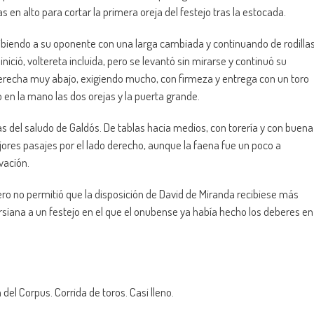
 en alto para cortar la primera oreja del festejo tras la estocada.
ecibiendo a su oponente con una larga cambiada y continuando de rodilla
ició, voltereta incluida, pero se levantó sin mirarse y continuó su
recha muy abajo, exigiendo mucho, con firmeza y entrega con un toro
 en la mano las dos orejas y la puerta grande.
as del saludo de Galdós. De tablas hacia medios, con torería y con buena
jores pasajes por el lado derecho, aunque la faena fue un poco a
vación.
pero no permitió que la disposición de David de Miranda recibiese más
ersiana a un festejo en el que el onubense ya había hecho los deberes en
el Corpus. Corrida de toros. Casi lleno.