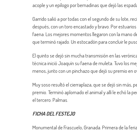
acople y un epílogo por bernadinas que dejó las espadas
Garrido salió a por todas con el segundo de su lote, r
después, con un toro encastado y bravo. Por estuarios in
faena. Los mejores momentos llegaron con la mano de
que terminó rajado. Un estocadón para concluir le puso
El quinto se dejó sin mucha transmisión en las verónic
técnica inició Joaquín su faena de muleta. Tuvo los me
menos, junto con un pinchazo que dejó su premio en o
Muy soso resultó el cierraplaza, que se dejó sin más, 
premio. Terminó aplomado el animal y allí le echó la p
el tercero. Palmas.
FICHA DEL FESTEJO
Monumental de Frascuelo, Granada. Primera de la feria d