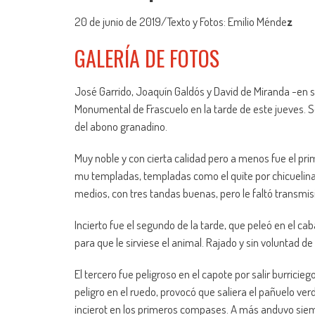
20 de junio de 2019/Texto y Fotos: Emilio Ménde
z
GALERÍA DE FOTOS
José Garrido, Joaquín Galdós y David de Miranda -en s
Monumental de Frascuelo en la tarde de este jueves. Se
del abono granadino.
Muy noble y con cierta calidad pero a menos fue el pr
mu templadas, templadas como el quite por chicuelinas
medios, con tres tandas buenas, pero le faltó transmis
Incierto fue el segundo de la tarde, que peleó en el c
para que le sirviese el animal. Rajado y sin voluntad de
El tercero fue peligroso en el capote por salir burricie
peligro en el ruedo, provocó que saliera el pañuelo ve
incierot en los primeros compases. A más anduvo sie