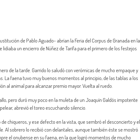
ustitución de Pablo Aguado- abrían la Feria del Corpus de Granada en la
 lidiaba un encierro de Núñez de Tarifa para el primero de los festejos
imero de la tarde. Garrido lo saludó con verómicas de mucho empaque y
. La faena tuvo muy buenos momentos al principio, de las tablas a los
ión al animal para alcanzar premio mayor. Vuelta al ruedo.
aballo, pero duró muy poco en la muleta de un Joaquín Galdós impotente
 pelear, abrevió el toreo escuchando silencio.
go de chiqueros, y ese defecto en la vista, que sembró el desconcierto y el
rde. Al sobrero lo recibió con delantales, aunque también éste se mostró
mpre el onubense en su faena, en la que logró momentos de mucho