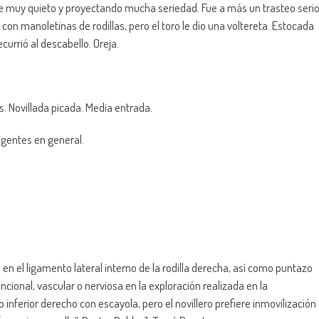
se muy quieto y proyectando mucha seriedad. Fue a más un trasteo seri
on manoletinas de rodillas, pero el toro le dio una voltereta. Estocada
ecurrió al descabello. Oreja.
s. Novillada picada. Media entrada.
igentes en general.
 en el ligamento lateral interno de la rodilla derecha, así como puntazo
ncional, vascular o nerviosa en la exploración realizada en la
nferior derecho con escayola, pero el novillero prefiere inmovilización