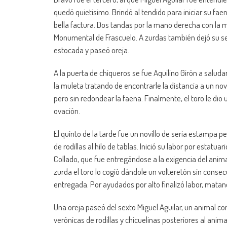
quedó quietísimo. Brindó al tendido para iniciar su fa
bella factura. Dos tandas por la mano derecha con la 
Monumental de Frascuelo. A zurdas también dejó su se
estocada y paseó oreja.
A la puerta de chiqueros se fue Aquilino Girón a saluda
la muleta tratando de encontrarle la distancia a un 
pero sin redondear la faena. Finalmente, el toro le di
ovación.
El quinto de la tarde fue un novillo de seria estampa p
de rodillas al hilo de tablas. Inició su labor por estat
Collado, que fue entregándose a la exigencia del anima
zurda el toro lo cogió dándole un volteretón sin conse
entregada. Por ayudados por alto finalizó labor, mata
Una oreja paseó del sexto Miguel Aguilar, un animal co
verónicas de rodillas y chicuelinas posteriores al anim