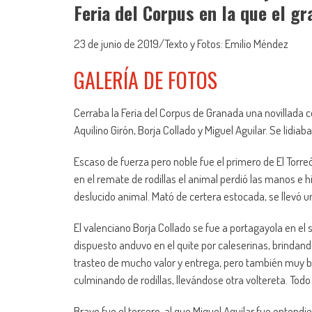
Feria del Corpus en la que el gr
23 de junio de 2019/Texto y Fotos: Emilio Méndez
GALERÍA DE FOTOS
Cerraba la Feria del Corpus de Granada una novillada c
Aquilino Girón, Borja Collado y Miguel Aguilar. Se lidiab
Escaso de fuerza pero noble fue el primero de El Torreón
en el remate de rodillas el animal perdió las manos e h
deslucido animal. Mató de certera estocada, se llevó u
El valenciano Borja Collado se fue a portagayola en el
dispuesto anduvo en el quite por caleserinas, brindand
trasteo de mucho valor y entrega, pero también muy 
culminando de rodillas, llevándose otra voltereta. Todo 
Bravo fue el tercero, al que Miguel Aguilar fue entend