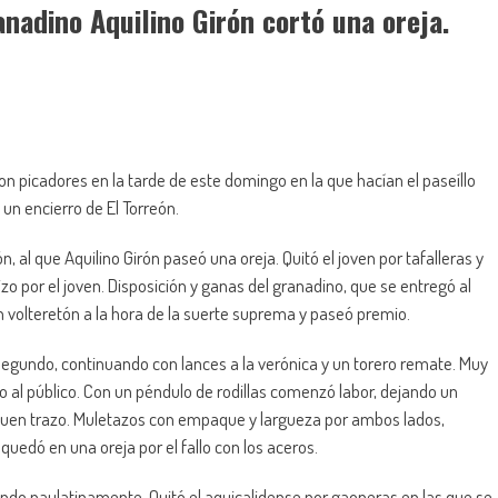
anadino Aquilino Girón cortó una oreja.
on picadores en la tarde de este domingo en la que hacían el paseíllo
a un encierro de El Torreón.
, al que Aquilino Girón paseó una oreja. Quitó el joven por tafalleras y
izo por el joven. Disposición y ganas del granadino, que se entregó al
n volteretón a la hora de la suerte suprema y paseó premio.
 segundo, continuando con lances a la verónica y un torero remate. Muy
o al público. Con un péndulo de rodillas comenzó labor, dejando un
buen trazo. Muletazos con empaque y largueza por ambos lados,
quedó en una oreja por el fallo con los aceros.
iendo paulatinamente. Quitó el aquicalidense por gaoneras en las que se