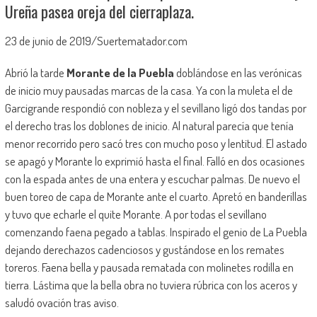
Ureña pasea oreja del cierraplaza.
23 de junio de 2019/Suertematador.com
Abrió la tarde
Morante de la Puebla
doblándose en las verónicas
de inicio muy pausadas marcas de la casa. Ya con la muleta el de
Garcigrande respondió con nobleza y el sevillano ligó dos tandas por
el derecho tras los doblones de inicio. Al natural parecía que tenía
menor recorrido pero sacó tres con mucho poso y lentitud. El astado
se apagó y Morante lo exprimió hasta el final. Falló en dos ocasiones
con la espada antes de una entera y escuchar palmas. De nuevo el
buen toreo de capa de Morante ante el cuarto. Apretó en banderillas
y tuvo que echarle el quite Morante. A por todas el sevillano
comenzando faena pegado a tablas. Inspirado el genio de La Puebla
dejando derechazos cadenciosos y gustándose en los remates
toreros. Faena bella y pausada rematada con molinetes rodilla en
tierra. Lástima que la bella obra no tuviera rúbrica con los aceros y
saludó ovación tras aviso.