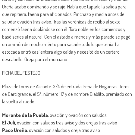
Ureña acabó dominando y se rajó. Había que taparle la salida para
que repitiera, faena para aficionados. Pinchazo y media antes de
saludar ovación tras aviso. Tras las verónicas de recibo al sexto
comenzó faena doblándose con él. Toro noble en los comienzos y
basó series al natural. Con el astado a menos y más parado se pegó
un arrimón de mucho mérito para sacarle todo lo que tenía. La
estocada entró casi entera algo caída y necesitó de un certero
descabello. Oreja para el murciano.
FICHA DEL FESTEJO
Plaza de toros de Alicante. 3/4 de entrada. Feria de Hogueras. Toros
de Garcigrande, el 5º, número 117 y de nombre Diablito, premiado con
la vuelta al ruedo.
Morante de la Puebla
, ovación y ovación con saludos
El Juli,
ovación con saludos tras aviso y dos orejas tras aviso
Paco Ureña
, ovación con saludos y oreja tras aviso