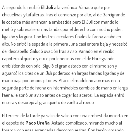
Al segundo lo recibió
El Juli
a la verónica. Variado quite por
chicuelinas y tafalleras. Tras el comienzo por alto, al de Garcigrande
le costaba más arrancar la embestida pero El Juli con mando lo
metió y sobresalieron las tandas por el derecho con mucho poder,
ligazón y largura. Con los tres circulares finales la faena acabó en
alto. No entró la espada a la primera , una casi entera baja y necesitó
del descabello. Saludó ovación tras aviso. Variado en el recibo
capotero al quinto y quite por lopecinas con el de Garcigrande
embistiendo con brío. Siguió el gran astado con el mismo son y
aguantó los cites de un Juli poderoso en largas tandas ligadas y de
mano baja por ambos pitones. Atacó el madrileño aún más en la
segunda parte de faena en interminables cambios de mano en larga
faena, le sonó un aviso antes de coger los aceros. La espada entró
entera y desorejó al gran quinto de vuelta al ruedo.
El tercero de la tarde ya salió de salida con una embestida incierta en
el capote de
Paco Ureña
. Astado complicado, mirando mucho al
torero y con esas arrancadas descompuestas. Con tesón y mando,