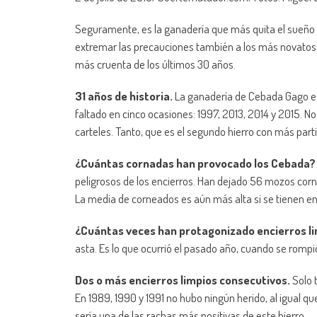
Seguramente, es la ganadería que más quita el sueño 
extremar las precauciones también a los más novatos.
más cruenta de los últimos 30 años.
31 años de historia.
La ganadería de Cebada Gago es u
faltado en cinco ocasiones: 1997, 2013, 2014 y 2015. N
carteles. Tanto, que es el segundo hierro con más partic
¿Cuántas cornadas han provocado los Cebada?
peligrosos de los encierros. Han dejado 56 mozos corn
La media de corneados es aún más alta si se tienen en 
¿Cuántas veces han protagonizado encierros l
asta. Es lo que ocurrió el pasado año, cuando se romp
Dos o más encierros limpios consecutivos.
Solo t
En 1989, 1990 y 1991 no hubo ningún herido, al igual q
sería una de las rachas más positivas de este hierro.