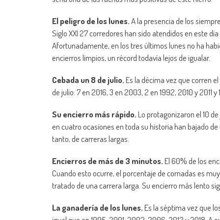
El peligro de los lunes.
A la presencia de los siempre
Siglo XXI 27 corredores han sido atendidos en este día
Afortunadamente, en los tres últimos lunes no ha hab
encierros limpios, un récord todavía lejos de igualar.
Cebada un 8 de julio.
Es la décima vez que corren el
de julio: 7 en 2016, 3 en 2003, 2 en 1992, 2010 y 2011 
Su encierro más rápido.
Lo protagonizaron el 10 de
en cuatro ocasiones en toda su historia han bajado de
tanto, de carreras largas.
Encierros de más de 3 minutos.
El 60% de los enci
Cuando esto ocurre, el porcentaje de cornadas es muy 
tratado de una carrera larga. Su encierro más lento si
La ganadería de los lunes.
Es la séptima vez que lo
igual que en 1995, 2001, 2002, 2006, 2012 y 2018. A e