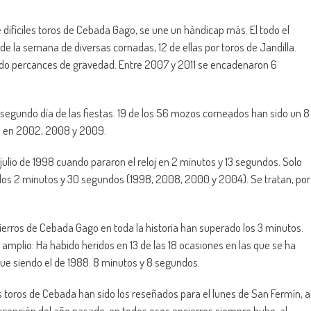
 difíciles toros de Cebada Gago, se une un hándicap más. El todo el
 de la semana de diversas cornadas, 12 de ellas por toros de Jandilla.
ido percances de gravedad. Entre 2007 y 2011 se encadenaron 6
 segundo día de las fiestas. 19 de los 56 mozos corneados han sido un 8
y 1 en 2002, 2008 y 2009.
 julio de 1998 cuando pararon el reloj en 2 minutos y 13 segundos. Solo
 los 2 minutos y 30 segundos (1998, 2008, 2000 y 2004). Se tratan, por
erros de Cebada Gago en toda la historia han superado los 3 minutos.
amplio: Ha habido heridos en 13 de las 18 ocasiones en las que se ha
gue siendo el de 1988: 8 minutos y 8 segundos.
s toros de Cebada han sido los reseñados para el lunes de San Fermín, a
xcepción del año pasado, en todos esos encierros siempre hubo, al