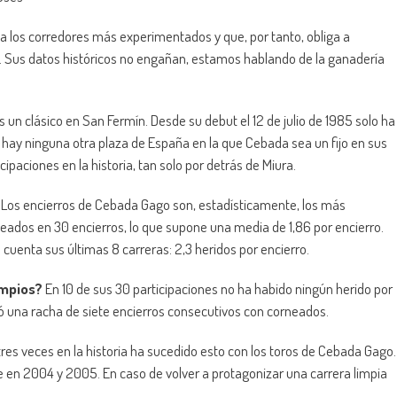
a los corredores más experimentados y que, por tanto, obliga a
 Sus datos históricos no engañan, estamos hablando de la ganadería
n clásico en San Fermín. Desde su debut el 12 de julio de 1985 solo ha
o hay ninguna otra plaza de España en la que Cebada sea un fijo en sus
ipaciones en la historia, tan solo por detrás de Miura.
Los encierros de Cebada Gago son, estadísticamente, los más
eados en 30 encierros, lo que supone una media de 1,86 por encierro.
cuenta sus últimas 8 carreras: 2,3 heridos por encierro.
impios?
En 10 de sus 30 participaciones no ha habido ningún herido por
ió una racha de siete encierros consecutivos con corneados.
res veces en la historia ha sucedido esto con los toros de Cebada Gago.
ue en 2004 y 2005. En caso de volver a protagonizar una carrera limpia