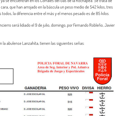
 ya se encuentran en los Corrales del Gas de la Rochapea. Se trata de
e cara, que han arrojado en la báscula un peso medio de 542 kilos, tres
 todos, la diferencia entre el más y el menos pesado es de 85 kilos.
ncierro será lidiado el 9 de julio, domingo, por Fernando Robleño, Javier
en la abulense Lanzahíta, tienen las siguientes señas: