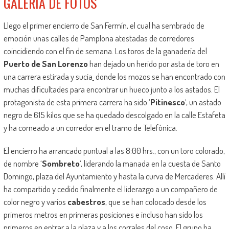
GALERÍA DE FOTOS
Llego el primer encierro de San Fermín, el cual ha sembrado de
emoción unas calles de Pamplona atestadas de corredores
coincidiendo con el fin de semana. Los toros de la ganadería del
Puerto de San Lorenzo
han dejado un herido por asta de toro en
una carrera estirada y sucia
donde los mozos se han encontrado con
muchas dificultades para encontrar un hueco junto a los astados. El
protagonista de esta primera carrera ha sido ‘
Pitinesco
‘, un astado
negro de 615 kilos que se ha quedado descolgado en la calle Estafeta
y ha corneado a un corredor en el tramo de Telefónica.
El encierro ha arrancado puntual a las 8:00 hrs., con un toro colorado,
de nombre ‘
Sombreto
‘, liderando la manada en la cuesta de Santo
Domingo, plaza del Ayuntamiento y hasta la curva de Mercaderes. Allí
ha compartido y cedido finalmente el liderazgo a un compañero de
color negro y varios
cabestros
, que se han colocado desde los
primeros metros en primeras posiciones e incluso han sido los
primeros en entrar a la plaza y a los corrales del coso. El grupo ha