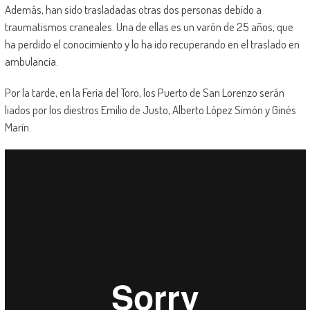
Además, han sido trasladadas otras dos personas debido a
traumatismos craneales. Una de ellas es un varón de 25 años, que
ha perdido el conocimiento y lo ha ido recuperando en el traslado en
ambulancia.
Por la tarde, en la Feria del Toro, los Puerto de San Lorenzo serán
liados por los diestros Emilio de Justo, Alberto López Simón y Ginés
Marín.