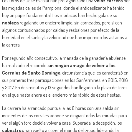
Los toros de José Escolar han protagonizado una
veloz carrera
por
las mojadas calles de Pamplona, donde el antideslizante ha tenido
hoy un papel fundamental. Los morlacos han hecho gala de su
nobleza
regalando un encierro limpio, sin corneados, pero sí con
algunos contusionados por caídas y resbalones por efecto de la
humedad en el suelo y la velocidad que han imprimido los astados a
la carrera.
Por segundo año consecutivo, la manada de la ganadería abulense
ha realizado el recorrido
sin ningún amago de volver a los
Corrales de Santo Domingo
, circunstancia que les caracterizó en
sus primeras tres participaciones en los Sanfermines, en 2015, 2016
y 2017. En dos minutos y 13 segundos han llegado a la plaza de Toros
en el que hasta ahora es el encierro más rápido de estas fiestas.
La carrera ha arrancado puntual a las 8 horas con una salida sin
incidentes de los corrales adonde se dirigían todas las miradas para
ver si algún toro decidía volver a casa. Superada la decepción, los
cabestros
han vuelto a coger el mando del grupo, liderando la