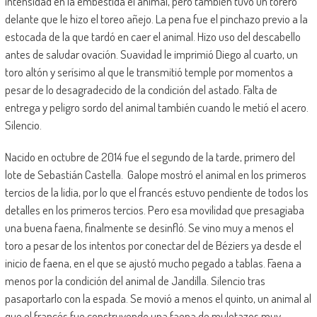
intensidad en la embestida el animal, pero también tuvo un torero
delante que le hizo el toreo añejo. La pena fue el pinchazo previo a la
estocada de la que tardó en caer el animal. Hizo uso del descabello
antes de saludar ovación. Suavidad le imprimió Diego al cuarto, un
toro altón y serísimo al que le transmitió temple por momentos a
pesar de lo desagradecido de la condición del astado. Falta de
entrega y peligro sordo del animal también cuando le metió el acero.
Silencio.
Nacido en octubre de 2014 fue el segundo de la tarde, primero del
lote de Sebastián Castella. Galope mostró el animal en los primeros
tercios de la lidia, por lo que el francés estuvo pendiente de todos los
detalles en los primeros tercios. Pero esa movilidad que presagiaba
una buena faena, finalmente se desinfló. Se vino muy a menos el
toro a pesar de los intentos por conectar del de Béziers ya desde el
inicio de faena, en el que se ajustó mucho pegado a tablas. Faena a
menos por la condición del animal de Jandilla. Silencio tras
pasaportarlo con la espada. Se movió a menos el quinto, un animal al
que el francés fue construyendo una faena de muletazos muy