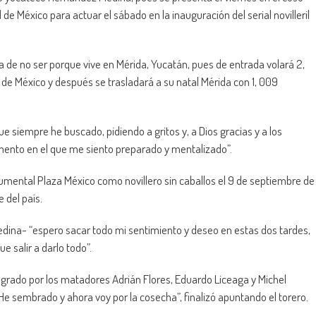
d de México para actuar el sábado en la inauguración del serial novilleril
a de no ser porque vive en Mérida, Yucatán, pues de entrada volará 2,
 de México y después se trasladará a su natal Mérida con 1, 009
ue siempre he buscado, pidiendo a gritos y, a Dios gracias y a los
mento en el que me siento preparado y mentalizado”.
umental Plaza México como novillero sin caballos el 9 de septiembre de
 del país.
dina- “espero sacar todo mi sentimiento y deseo en estas dos tardes,
e salir a darlo todo”.
tegrado por los matadores Adrián Flores, Eduardo Liceaga y Michel
“He sembrado y ahora voy por la cosecha”, finalizó apuntando el torero.