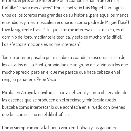
el toreo, el jerezano Rafael de Paula cuando se habla de técnica,
farfulla: “e para mecánicos”. Por el contrario Luis Miguel Dominguín
unos de los toreros más grandes de su historia (para aquellos menos
entendidos y más musicales reconocido como padre de Miguel Bosé)
tuvo la siguiente frase:”…lo que a mí me interesa es la técnica, es el
dominio del toro, mediante la técnica, y esto es mucho más difícil.
Los efectos emocionales no me interesan”
Todo lo anterior pasaba por mi cabeza cuando transcurría la lidia de
los astados de La Punta, propiedad de un grupo de taurinos a los que
mucho aprecio, pero en el que me parece que hace cabeza en el
renglón ganadero, Pepe Vaca.
Miraba en Arroyo la novillada, cuarta del serial y como observador de
las escenas que se producen en el precioso y minúsculo ruedo
buscaba como interpretar lo que acontecía en el ruedo con jóvenes
que buscan su sitio en el difícil oficio.
Como siempre impera la buena vibra en Tlalpan y los ganaderos