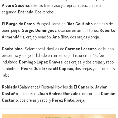
Álvaro Seseña
, silencio tras aviso y oreja con petición de la
segunda.
Entrada:
Dos tercios.
El Burgo de Osma
(Burgos). Toros de
Dias Coutinho
, nobles y de
buen juego.
Sergio Domínguez
, ovación en ambos toros;
Roberto
Armendáriz,
oreja y ovación;
Ana Rita,
dos orejas y oreja.
Cantalpino
(Salamanca). Novillos de
Carmen Lorenzo
, de buena
presencia y juego. El lidiado en tercer lugar, Listoncillo nº 4, fue
indultado.
Domingo López Chaves
, dos orejas, y dos orejas y rabo
simbólicos;
Pedro Gutiérrez «El Capea»,
dos orejas y dos orejas y
rabo.
Robleda
(Salamanca). Festival. Novillos de
El Canario
.
Javier
Castaño
, dos orejas;
Juan Andrés González
, dos orejas;
Damián
Castaño
, dos orejas y rabo; y
Pérez Pinto
, oreja.