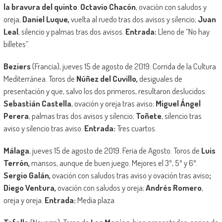
la bravura del quinto
.
Octavio Chacón
, ovación con saludos y
oreja;
Daniel Luque,
vuelta al ruedo tras dos avisos y silencio;
Juan
Leal
, silencio y palmas tras dos avisos.
Entrada:
Lleno de “No hay
billetes”.
Beziers
(Francia), jueves 15 de agosto de 2019. Corrida de la Cultura
Mediterránea. Toros de
Núñez del Cuvillo,
desiguales de
presentación y que, salvo los dos primeros, resultaron deslucidos.
Sebastián Castella
, ovación y oreja tras aviso;
Miguel Ángel
Perera
, palmas tras dos avisos y silencio;
Toñete
, silencio tras
aviso y silencio tras aviso.
Entrada:
Tres cuartos.
Málaga
, jueves 15 de agosto de 2019. Feria de Agosto. Toros de
Luis
Terrón,
mansos, aunque de buen juego. Mejores el 3º, 5º y 6º.
Sergio Galán,
ovación con saludos tras aviso y ovación tras aviso
;
Diego Ventura,
ovación con saludos y oreja;
Andrés Romero
,
oreja y oreja.
Entrada:
Media plaza