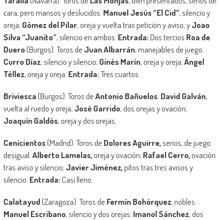
Tafalla
(Navarra). Toros de
Las Monjas
, bien presentados, serios de
cara, pero mansos y deslucidos.
Manuel Jesús “El Cid”
, silencio y
oreja;
Gómez del Pilar
, oreja y vuelta tras petición y aviso; y
Joao
Silva “Juanito”
, silencio en ambos.
Entrada:
Dos tercios
Roa de
Duero
(Burgos). Toros de
Juan Albarrán
, manejables de juego.
Curro Díaz
, silencio y silencio;
Ginés Marín
, oreja y oreja;
Ángel
Téllez
, oreja y oreja.
Entrada:
Tres cuartos.
Briviesca
(Burgos). Toros de
Antonio Bañuelos
.
David Galván
,
vuelta al ruedo y oreja;
José Garrido
, dos orejas y ovación;
Joaquín Galdós
, oreja y dos orejas.
Cenicientos
(Madrid). Toros de
Dolores Aguirre,
serios, de juego
desigual.
Alberto Lamelas,
oreja y ovación;
Rafael Cerro,
ovación
tras aviso y silencio;
Javier Jiménez,
pitos tras tres avisos y
silencio.
Entrada:
Casi lleno.
Calatayud
(Zaragoza). Toros de
Fermín Bohórquez
, nobles.
Manuel Escribano
, silencio y dos orejas;
Imanol Sánchez
, dos