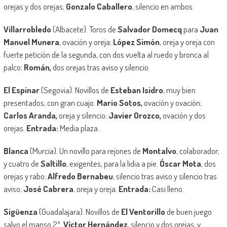
orejas y dos orejas;
Gonzalo Caballero
, silencio en ambos.
Villarrobledo
(Albacete). Toros de
Salvador Domecq
para
Juan
Manuel Munera
, ovación y oreja;
López Simón
, oreja y oreja con
fuerte petición de la segunda, con dos vuelta al ruedo y bronca al
palco;
Román,
dos orejas tras aviso y silencio.
El Espinar
(Segovia). Novillos de
Esteban Isidro
, muy bien
presentados, con gran cuajo.
Mario Sotos,
ovación y ovación;
Carlos Aranda,
oreja y silencio;
Javier Orozco,
ovación y dos
orejas.
Entrada:
Media plaza.
Blanca
(Murcia). Un novillo para rejones de
Montalvo
, colaborador;
y cuatro de
Saltillo
, exigentes, para la lidia a pie.
Óscar Mota
, dos
orejas y rabo;
Alfredo Bernabeu
, silencio tras aviso y silencio tras
aviso;
José Cabrera
, oreja y oreja.
Entrada:
Casi lleno.
Sigüenza
(Guadalajara). Novillos de
El Ventorillo
de buen juego
salvo el manso 2º.
Víctor Hernández,
silencio y dos orejas; y