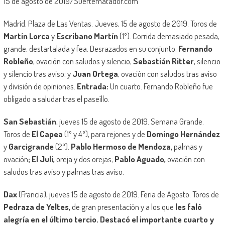
15 de agosto de 2019/Suertematador.com
Madrid. Plaza de Las Ventas. Jueves, 15 de agosto de 2019. Toros de
Martín Lorca
y
Escribano Martín
(1º). Corrida demasiado pesada,
grande, destartalada y fea. Desrazados en su conjunto.
Fernando
Robleño
, ovación con saludos y silencio;
Sebastián Ritter
, silencio
y silencio tras aviso; y
Juan Ortega
, ovación con saludos tras aviso
y división de opiniones.
Entrada:
Un cuarto. Fernando Robleño fue
obligado a saludar tras el paseíllo.
San Sebastián
, jueves 15 de agosto de 2019. Semana Grande.
Toros de
El Capea
(1º y 4º), para rejones y de
Domingo Hernández
y
Garcigrande
(2º).
Pablo Hermoso de Mendoza,
palmas y
ovación
; El Juli,
oreja y dos orejas;
Pablo Aguado,
ovación con
saludos tras aviso y palmas tras aviso.
Dax
(Francia), jueves 15 de agosto de 2019. Feria de Agosto. Toros de
Pedraza de Yeltes,
de gran presentación y a los que
les faló
alegría en el último tercio. Destacó el importante cuarto y