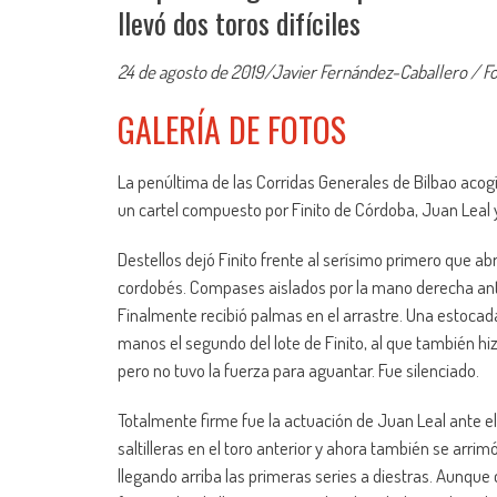
llevó dos toros difíciles
24 de agosto de 2019/Javier Fernández-Caballero / F
GALERÍA DE FOTOS
La penúltima de las Corridas Generales de Bilbao acogí
un cartel compuesto por Finito de Córdoba, Juan Leal 
Destellos dejó Finito frente al serísimo primero que abr
cordobés. Compases aislados por la mano derecha ant
Finalmente recibió palmas en el arrastre. Una estocada 
manos el segundo del lote de Finito, al que también hi
pero no tuvo la fuerza para aguantar. Fue silenciado.
Totalmente firme fue la actuación de Juan Leal ante el
saltilleras en el toro anterior y ahora también se arrim
llegando arriba las primeras series a diestras. Aunqu