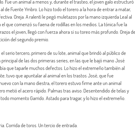
o. Fue un animal a menos y, durante el trasteo, el joven galo estructuró
 al de Fuente Ymbro. Lo hizo todo el torero a la hora de entrar a matar,
ctiva. Oreja. A ralentí le pegó muletazos por la mano izquierda Leal al
 el que comenzó su faena de rodillas en los medios. La tónica fue la
 trazos el joven, llegó con fuerza ahora sí su toreo más profundo. Oreja d
tición del segundo premio.
l serio tercero, primero de su lote, animal que brindó al público de
a principal de las dos primeras series, en las que le bajó mano José
había que taparle muchos defectos. Lo hizo el extremeño también al
e; tuvo que apuntalar al animal en los trastos José, que fue
 nuevo con la mano diestra, el torero estuvo firme ante un animal
ero metió el acero rápido. Palmas tras aviso. Desentendido de telas y
n todo momento Garrido. Astado para tragar, y lo hizo el extremeño.
ia. Corrida de toros. Un tercio de entrada.