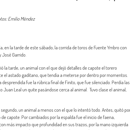
otos: Emilio Méndez
a, en la tarde de este sábado, la corrida de toros de Fuente Ymbro con
y José Garrido.
ió la tarde, un animal con el que dejó detalles de capote el torero
e el astado gaditano, que tendía a meterse por dentro por momentos.
desprendida fue la rúbrica final de Finito, que fue silenciado. Perdía las
zo Juan Leal un quite pasándose cerca al animal. Tuvo clase el animal,
 segundo, un animal a menos con el que lo intentó todo. Antes, quitó po
ó de capote. Por cambiados por la espalda fue el inicio de faena,
e con más impacto que profundidad en sus trazos, por la mano izquierda