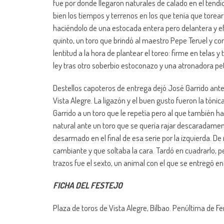
fue por donde llegaron naturales de calado en el tendid
bien los tiempos y terrenos en los que tenía que torear
haciéndolo de una estocada entera pero delantera y efe
quinto, un toro que brindó al maestro Pepe Teruel y con
lentitud a la hora de plantear el toreo: firme en telas y
ley tras otro soberbio estoconazo y una atronadora pe
Destellos capoteros de entrega dejó José Garrido ante e
Vista Alegre. La ligazón y el buen gusto fueron la tónic
Garrido a un toro que le repetía pero al que también 
natural ante un toro que se quería rajar descaradament
desarmado en el final de esa serie por la izquierda. De
cambiante y que soltaba la cara. Tardó en cuadrarlo, p
trazos fue el sexto, un animal con el que se entregó e
FICHA DEL FESTEJO
Plaza de toros de Vista Alegre, Bilbao. Penúltima de Fer