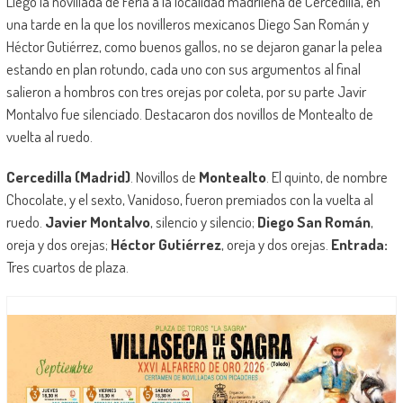
Llego la novillada de Feria a la localidad madrileña de Cercedilla, en
una tarde en la que los novilleros mexicanos Diego San Román y
Héctor Gutiérrez, como buenos gallos, no se dejaron ganar la pelea
estando en plan rotundo, cada uno con sus argumentos al final
salieron a hombros con tres orejas por coleta, por su parte Javir
Montalvo fue silenciado. Destacaron dos novillos de Montealto de
vuelta al ruedo.
Cercedilla (Madrid)
. Novillos de
Montealto
. El quinto, de nombre
Chocolate, y el sexto, Vanidoso, fueron premiados con la vuelta al
ruedo.
Javier Montalvo
, silencio y silencio;
Diego San Román
,
oreja y dos orejas;
Héctor Gutiérrez
, oreja y dos orejas.
Entrada:
Tres cuartos de plaza.