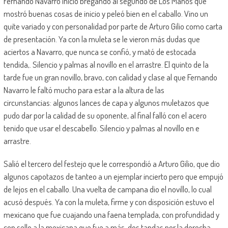
Fernando Navarro inició bregando al segundo de Los Maños que
mostró buenas cosas de inicio y peleó bien en el caballo. Vino un
quite variado y con personalidad por parte de Arturo Gilio como carta
de presentación. Ya con la muleta se le vieron más dudas que
aciertos a Navarro, que nunca se confió, y mató de estocada
tendida,. Silencio y palmas al novillo en el arrastre. El quinto de la
tarde fue un gran novillo, bravo, con calidad y clase al que Fernando
Navarro le faltó mucho para estar a la altura de las
circunstancias: algunos lances de capa y algunos muletazos que
pudo dar por la calidad de su oponente, al final falló con el acero
tenido que usar el descabello. Silencio y palmas al novillo en e
arrastre.
Salió el tercero del festejo que le correspondió a Arturo Gilio, que dio
algunos capotazos de tanteo a un ejemplar incierto pero que empujó
de lejos en el caballo. Una vuelta de campana dio el novillo, lo cual
acusó después. Ya con la muleta, firme y con disposición estuvo el
mexicano que fue cuajando una faena templada, con profundidad y
con sello a la mexicana que fue a más, dos tandas por la derecha