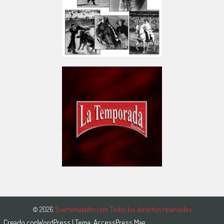
© 2026
Suertematador.com Todos los derechos reservados
Creado con
WordPress
| Tema:
AccessPress Mag