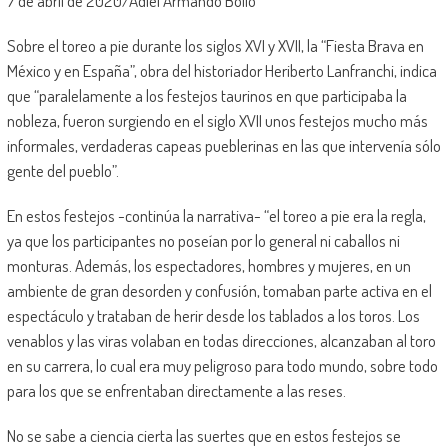
7 de abril de 2020/Adiel Armando Bolio
Sobre el toreo a pie durante los siglos XVI y XVII, la “Fiesta Brava en
México y en España”, obra del historiador Heriberto Lanfranchi, indica
que “paralelamente a los festejos taurinos en que participaba la
nobleza, fueron surgiendo en el siglo XVII unos festejos mucho más
informales, verdaderas capeas pueblerinas en las que intervenía sólo
gente del pueblo”.
En estos festejos -continúa la narrativa- “el toreo a pie era la regla,
ya que los participantes no poseían por lo general ni caballos ni
monturas. Además, los espectadores, hombres y mujeres, en un
ambiente de gran desorden y confusión, tomaban parte activa en el
espectáculo y trataban de herir desde los tablados a los toros. Los
venablos y las viras volaban en todas direcciones, alcanzaban al toro
en su carrera, lo cual era muy peligroso para todo mundo, sobre todo
para los que se enfrentaban directamente a las reses.
No se sabe a ciencia cierta las suertes que en estos festejos se