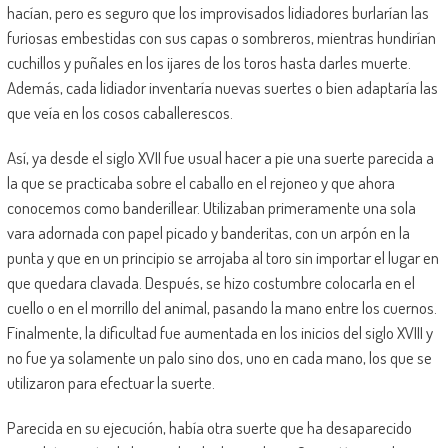
hacían, pero es seguro que los improvisados lidiadores burlarían las
furiosas embestidas con sus capas o sombreros, mientras hundirían
cuchillos y puñales en los ijares de los toros hasta darles muerte.
Además, cada lidiador inventaría nuevas suertes o bien adaptaría las
que veía en los cosos caballerescos.
Así, ya desde el siglo XVII fue usual hacer a pie una suerte parecida a
la que se practicaba sobre el caballo en el rejoneo y que ahora
conocemos como banderillear. Utilizaban primeramente una sola
vara adornada con papel picado y banderitas, con un arpón en la
punta y que en un principio se arrojaba al toro sin importar el lugar en
que quedara clavada. Después, se hizo costumbre colocarla en el
cuello o en el morrillo del animal, pasando la mano entre los cuernos.
Finalmente, la dificultad fue aumentada en los inicios del siglo XVIII y
no fue ya solamente un palo sino dos, uno en cada mano, los que se
utilizaron para efectuar la suerte.
Parecida en su ejecución, había otra suerte que ha desaparecido