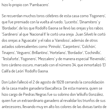
hizo lo propio con ‘Pambacero’.
Se recuerdan muchos toros célebres de esta casa como ‘Fogonero’,
que fue premiado con la vuelta al ruedo; ‘Lucerito’, ‘Dinamitero’ y
‘Bordador’, de los que Rodolfo Gaona se llevó las orejas y los rabos.
‘Sardinero’ al que ‘Nacional II’ le cortó una oreja. Juan Silveti le cortó
dos orejas a ‘Aguacate’ y el rabo a ‘Vanidoso’, además de otros
astados sobresalientes como ‘Pirinolo’, ‘Carpintero’, ‘Colchón’,
Tinajero’, ‘Veguero’, Brillantino’, ‘Hortelano’, ‘Bordador’, ‘Cochinillo’,
‘Testaforte’, ‘Fogonero’, ‘Mezcalero’ y de manera especial ‘Revenido’,
toro cárdeno oscuro, marcado con el número 34, que inmortalizó ‘El
Califa de León’ Rodolfo Gaona.
Don Lubín falleció el 2 de agosto de 1928 cerrando la consolidación
de la casa madre ganadera tlaxcalteca. De esta manera, quien se
hizo cargo de Piedras Negras fue su sobrino don Wiliulfo González,
quien fue un extraordinario ganadero al revalidar los triunfos de sus
antecesores, llevando muy en alto los colores de las divisas tanto de