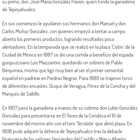
su primo, don José María González Pavón, quien fundó la ganadería
de Tepeyahualco.
En sus comienzos le ayudaron sus hermanos don Manuel y don
Carlos Muñoz González, con quienes empezó a tentar a campo
abierto los primeros productos, logrando resultados poco
alentadores. En la temporada que se realizó en la plaza ‘Colón’ de la
Ciudad de México en 1887 se dio una corrida a beneficio del espada
guispuzcoano Luis Mazzantini, quedando un sobrero de Pablo
Benjumea, mismo que ligó muy bien al ser el primer semental
español en padrear en Piedras Negras. Para 1889 se trajeron toros
de diferentes encastes: Duque de Veragua, Pérez de la Concha y del
Marqués de Saltillo.
En 1907 pasó la ganadería a manos de su sobrino don Lubín González
González para presentarse en El Toreo de la Condesa el 10 de
noviembre del mismo año con el toro ‘Tecolote’ que abrió plaza. En
1908 pudo adquirir la dehesa de Tepeyahualco tras la debacle
financiera de los señores Fernández del Castillo y Mier y Alberto