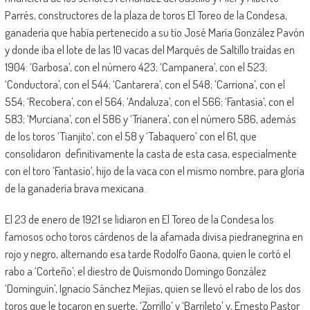
Parrés, constructores de la plaza de toros El Toreo de la Condesa,
ganadería que había pertenecido a su tío José María González Pavón
y donde iba el lote de las 10 vacas del Marqués de Saltillo traídas en
1904: ‘Garbosa’, con el número 423; ‘Campanera’, con el 523;
‘Conductora’, con el 544; ‘Cantarera’, con el 548; ‘Carriona’, con el
554; ‘Recobera’, con el 564; ‘Andaluza’, con el 566; ‘Fantasía’, con el
583; ‘Murciana’, con el 586 y ‘Trianera’, con el número 586, además
de los toros ‘Tianjito’, con el 58 y ‘Tabaquero’ con el 61, que
consolidaron definitivamente la casta de esta casa, especialmente
con el toro ‘Fantasío’, hijo de la vaca con el mismo nombre, para gloria
de la ganadería brava mexicana.
El 23 de enero de 1921 se lidiaron en El Toreo de la Condesa los
famosos ocho toros cárdenos de la afamada divisa piedranegrina en
rojo y negro, alternando esa tarde Rodolfo Gaona, quien le cortó el
rabo a ‘Corteño’; el diestro de Quismondo Domingo González
‘Dominguín’, Ignacio Sánchez Mejías, quien se llevó el rabo de los dos
toros que le tocaron en suerte, ‘Zorrillo’ y ‘Barrileto’ y, Ernesto Pastor