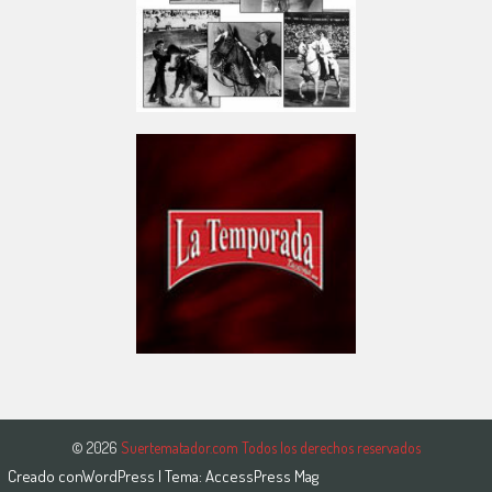
© 2026
Suertematador.com Todos los derechos reservados
Creado con
WordPress
| Tema:
AccessPress Mag