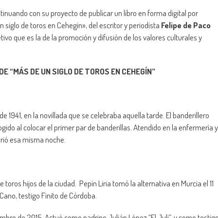
uando con su proyecto de publicar un libro en forma digital por
 siglo de toros en Cehegín», del escritor y periodista
Felipe de Paco
etivo que es la de la promoción y difusión de los valores culturales y
E “MÁS DE UN SIGLO DE TOROS EN CEHEGÍN”
de 1941, en la novillada que se celebraba aquella tarde. El banderillero
ido al colocar el primer par de banderillas. Atendido en la enfermería y
urió esa misma noche.
oros hijos de la ciudad. Pepín Liria tomó la alternativa en Murcia el 11
ano, testigo Finito de Córdoba.
embre de 2015. Actuó como padrino Julián López “El Juli”, y como testig