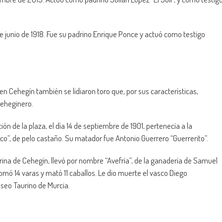
e junio de 1918. Fue su padrino Enrique Ponce y actuó como testigo
n Cehegín también se lidiaron toro que, por sus características,
ceheginero.
ión de la plaza, el día 14 de septiembre de 1901, pertenecía a la
o”, de pelo castaño. Su matador fue Antonio Guerrero “Guerrerito”.
rina de Cehegín, llevó por nombre “Avefría”, de la ganadería de Samuel
 Tomó 14 varas y mató 11 caballos. Le dio muerte el vasco Diego
seo Taurino de Murcia.