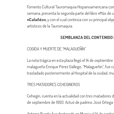
Fomento Cultural Tauromaquia Hispanoamericana contin
semana, presenta la segunda parte del libro «Más de un
«Calañés»,
y con el cual continúa con su principal obj
artísticos de la Tauromaquia.
SEMBLANZA DEL CONTENIDO D
COGIDA Y MUERTE DE “MALAGUEÑÍN”
La nota trágica en esta plaza llegó el 14 de septiembre 
malagueño Enrique Pérez Gallego, “Malagueñín”, fue cog
trasladado posteriormente al Hospital de la ciudad, m
TRES MATADORES CEHEGINEROS
Cehegín, cuenta en la actualidad con tres matadores de t
de septiembre de 1993. Actuó de padrino José Ortega C
Antonio Puerta fue doctorado en Murcia el 14 de septi