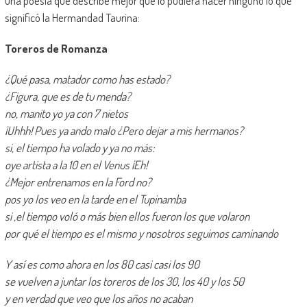
una poesía que describe mejor que lo pudiera hacer ninguno lo que
significó la Hermandad Taurina:
Toreros de Romanza
¿Qué pasa, matador como has estado?
¿Figura, que es de tu menda?
no, manito yo ya con 7 nietos
¡Uhhh! Pues ya ando malo ¿Pero dejar a mis hermanos?
si, el tiempo ha volado y ya no más:
oye artista a la 10 en el Venus ¡Eh!
¿Mejor entrenamos en la Ford no?
pos yo los veo en la tarde en el Tupinamba
si ,el tiempo voló o más bien ellos fueron los que volaron
por qué el tiempo es el mismo y nosotros seguimos caminando
Y así es como ahora en los 80 casi casi los 90
se vuelven a juntar los toreros de los 30, los 40 y los 50
y en verdad que veo que los años no acaban