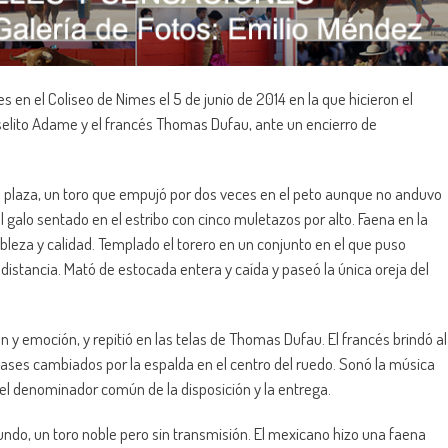
es en el Coliseo de Nimes el 5 de junio de 2014 en la que hicieron el
selito Adame y el francés Thomas Dufau, ante un encierro de
ó plaza, un toro que empujó por dos veces en el peto aunque no anduvo
 galo sentado en el estribo con cinco muletazos por alto. Faena en la
bleza y calidad. Templado el torero en un conjunto en el que puso
 distancia. Mató de estocada entera y caída y paseó la única oreja del
n y emoción, y repitió en las telas de Thomas Dufau. El francés brindó al
 pases cambiados por la espalda en el centro del ruedo. Sonó la música
el denominador común de la disposición y la entrega.
ndo, un toro noble pero sin transmisión. El mexicano hizo una faena