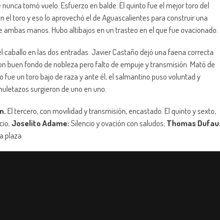
nunca tomó vuelo. Esfuerzo en balde. El quinto fue el mejor toro del
ón el toro y eso lo aprovechó el de Aguascalientes para construir una
re ambas manos. Hubo altibajos en un trasteo en el que fue ovacionado.
l caballo en las dos entradas. Javier Castaño dejó una faena correcta
n buen fondo de nobleza pero falto de empuje y transmisión. Mató de
o fue un toro bajo de raza y ante él, el salmantino puso voluntad y
 muletazos surgieron de uno en uno.
n.
El tercero, con movilidad y transmisión, encastado. El quinto y sexto,
cio;
Joselito Adame:
Silencio y ovación con saludos;
Thomas Dufau
 plaza.