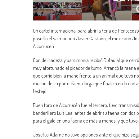
Un cartel internacional para abrir la Feria de Pentecost
paseíllo el salmantino Javier Castaño, el mexicano Jo
Alcurrucen.
Con delicadeza y parsimonia recibió Dufau al que cerr
muy afortunado el picador de turno. Arrancó la faena el
que corrió bien la mano frente a un animal que tuvo no
mucho de su parte. Faena larga que finalizó en la corta
festejo.
Buen toro de Alcurrucén fue el tercero, tuvo transmisió
banderillero Luis Leal antes de abrir su faena con dos
para el galo en una faena de más a menos, y que tuvo 
Joselito Adame no tuvo opciones ante el que hizo segu