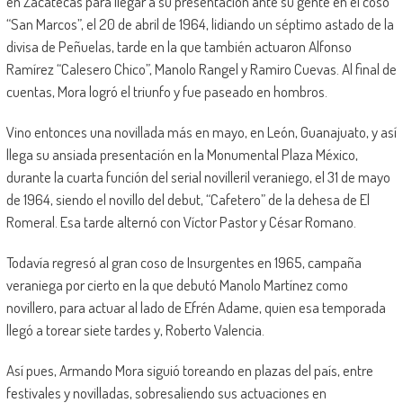
en Zacatecas para llegar a su presentación ante su gente en el coso
“San Marcos”, el 20 de abril de 1964, lidiando un séptimo astado de la
divisa de Peñuelas, tarde en la que también actuaron Alfonso
Ramírez “Calesero Chico”, Manolo Rangel y Ramiro Cuevas. Al final de
cuentas, Mora logró el triunfo y fue paseado en hombros.
Vino entonces una novillada más en mayo, en León, Guanajuato, y así
llega su ansiada presentación en la Monumental Plaza México,
durante la cuarta función del serial novilleril veraniego, el 31 de mayo
de 1964, siendo el novillo del debut, “Cafetero” de la dehesa de El
Romeral. Esa tarde alternó con Víctor Pastor y César Romano.
Todavía regresó al gran coso de Insurgentes en 1965, campaña
veraniega por cierto en la que debutó Manolo Martínez como
novillero, para actuar al lado de Efrén Adame, quien esa temporada
llegó a torear siete tardes y, Roberto Valencia.
Así pues, Armando Mora siguió toreando en plazas del país, entre
festivales y novilladas, sobresaliendo sus actuaciones en