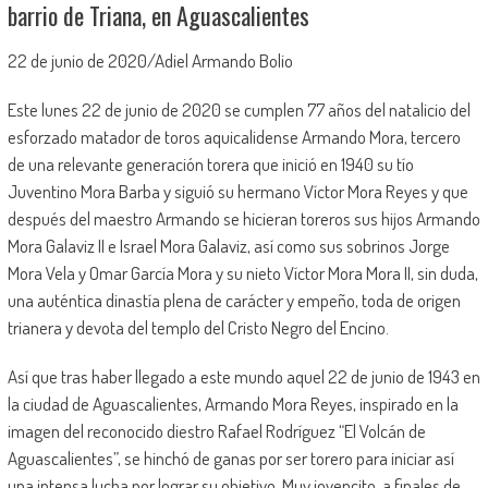
barrio de Triana, en Aguascalientes
22 de junio de 2020/Adiel Armando Bolio
Este lunes 22 de junio de 2020 se cumplen 77 años del natalicio del
esforzado matador de toros aquicalidense Armando Mora, tercero
de una relevante generación torera que inició en 1940 su tío
Juventino Mora Barba y siguió su hermano Víctor Mora Reyes y que
después del maestro Armando se hicieran toreros sus hijos Armando
Mora Galaviz II e Israel Mora Galaviz, así como sus sobrinos Jorge
Mora Vela y Omar García Mora y su nieto Víctor Mora Mora II, sin duda,
una auténtica dinastía plena de carácter y empeño, toda de origen
trianera y devota del templo del Cristo Negro del Encino.
Así que tras haber llegado a este mundo aquel 22 de junio de 1943 en
la ciudad de Aguascalientes, Armando Mora Reyes, inspirado en la
imagen del reconocido diestro Rafael Rodríguez “El Volcán de
Aguascalientes”, se hinchó de ganas por ser torero para iniciar así
una intensa lucha por lograr su objetivo. Muy jovencito, a finales de