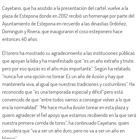
Cayetano, que ha asistido a la presentación del cartel, vuelve a la
plaza de Estepona donde en 2012 recibió un homenaje por parte del
Ayuntamiento de Estepona en recuerdo a las dinastías Ordóñez,
Dominguín y Rivera, que inauguraron el coso esteponero hace
entonces 40 años.
El torero ha mostrado su agradecimiento a las instituciones públicas
que apoyan la lidia y ha manifestado que “es un año extraño y triste,
pero por eso quizás es el año más importante”. Según ha relatado,
“nunca fue una opción no torear. Es un año de ilusión y hay que
mantenerla viva, al igual que nuestras tradiciones y costumbres”. Ha
reconocido que “es una temporada especial y difícil” pero está
convencido de que “entre todos vamos a conseguir volver a lo que
era la normalidad”. “Me hace mucha ilusión torear en esta plaza y
quiero agradecer el fiel apoyo que estamos recibiendo en la que será
nuestra primera corrida de toros”, ha continuado Cayetano, quien
considera que “va a ser un año duro, pero no va a ser un año en
blanco”.