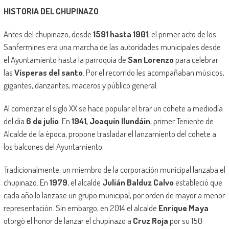
HISTORIA DEL CHUPINAZO
Antes del chupinazo, desde
1591 hasta 1901
, el primer acto de los
Sanfermines era una marcha de las autoridades municipales desde
el Ayuntamiento hasta la parroquia de
San Lorenzo
para celebrar
las
Vísperas del santo
. Por el recorrido les acompañaban músicos,
gigantes, danzantes, maceros y público general.
Al comenzar el siglo XX se hace popular el tirar un cohete a mediodía
del día
6 de julio
. En
1941, Joaquín Ilundáin
, primer Teniente de
Alcalde de la época, propone trasladar el lanzamiento del cohete a
los balcones del Ayuntamiento.
Tradicionalmente, un miembro de la corporación municipal lanzaba el
chupinazo. En
1979
, el alcalde
Julián Balduz Calvo
estableció que
cada año lo lanzase un grupo municipal, por orden de mayor a menor
representación. Sin embargo, en 2014 el alcalde
Enrique Maya
otorgó el honor de lanzar el chupinazo a
Cruz Roja
por su 150