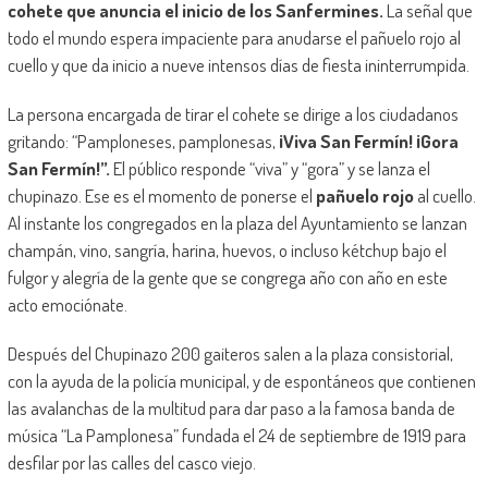
cohete que anuncia el inicio de los Sanfermines
.
La señal que
todo el mundo espera impaciente para anudarse el pañuelo rojo al
cuello y que da inicio a nueve intensos días de fiesta ininterrumpida.
La persona encargada de tirar el cohete se dirige a los ciudadanos
gritando: “Pamploneses, pamplonesas,
¡Viva San Fermín!
¡Gora
San Fermín!”.
El público responde “viva” y “gora” y se lanza el
chupinazo. Ese es el momento de ponerse el
pañuelo rojo
al cuello.
Al instante los congregados en la plaza del Ayuntamiento se lanzan
champán, vino, sangría, harina, huevos, o incluso kétchup bajo el
fulgor y alegría de la gente que se congrega año con año en este
acto emociónate.
Después del Chupinazo 200 gaiteros salen a la plaza consistorial,
con la ayuda de la policía municipal, y de espontáneos que contienen
las avalanchas de la multitud para dar paso a la famosa banda de
música “La Pamplonesa” fundada el 24 de septiembre de 1919 para
desfilar por las calles del casco viejo.