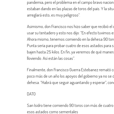
pandemia, pero el problema en el campo bravo naciona
estaban dando en las plazas de toros del país. Y la si
arreglará esto, es muy peligroso”.
Asimismo, don Francisco nos hizo saber que recibió el
usar su tentadero y esto nos dijo: “En efecto tuvimos 
Ahora mismo, tenemos comiendo en la dehesa 90 toros
Punta sería para probar cuatro de esos astados para sem
bajen hasta 25 kilos. En fin, ya veremos de qué maner
lloviendo. Así están las cosas”.
Finalmente, don Francisco Guerra Estebanez remató c
poco más de un año los apoyos del gobierno ya no se da
dehesa. “Habrá que seguir aguantando y esperar”, con
DATO
San Isidro tiene comiendo 90 toros con más de cuatro 
esos astados como sementales