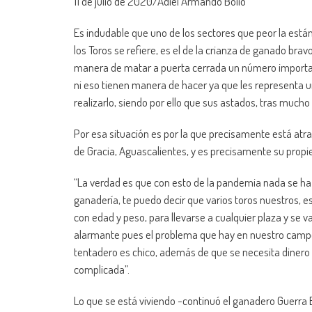
11 de julio de 2020/Adiel Armando Bolio
Es indudable que uno de los sectores que peor la está
los Toros se refiere, es el de la crianza de ganado br
manera de matar a puerta cerrada un número importante
ni eso tienen manera de hacer ya que les representa u
realizarlo, siendo por ello que sus astados, tras mucho
Por esa situación es por la que precisamente está atr
de Gracia, Aguascalientes, y es precisamente su propie
“La verdad es que con esto de la pandemia nada se ha
ganadería, te puedo decir que varios toros nuestros, es 
con edad y peso, para llevarse a cualquier plaza y se va
alarmante pues el problema que hay en nuestro camp
tentadero es chico, además de que se necesita dinero p
complicada”.
Lo que se está viviendo -continuó el ganadero Guerra