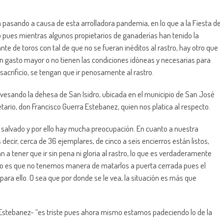
n pasando a causa de esta arrolladora pandemia, en lo que a la Fiesta d
avo pues mientras algunos propietarios de ganaderías han tenido la
 de toros con tal de que no se fueran inéditos al rastro, hay otro que
n gasto mayor o no tienen las condiciones idóneas y necesarias para
 sacrificio, se tengan que ir penosamente al rastro.
avesando la dehesa de San Isidro, ubicada en el municipio de San José
tario, don Francisco Guerra Estebanez, quien nos platica al respecto.
 salvado y por ello hay mucha preocupación. En cuanto a nuestra
decir, cerca de 36 ejemplares, de cinco a seis encierros están listos,
n a tener que ir sin pena ni gloria al rastro, lo que es verdaderamente
o es que no tenemos manera de matarlos a puerta cerrada pues el
ara ello. O sea que por donde se le vea, la situación es más que
 Estebanez- “es triste pues ahora mismo estamos padeciendo lo de la