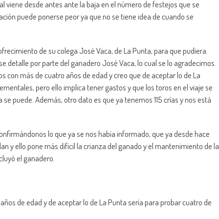
l viene desde antes ante la baja en el número de festejos que se
tuación puede ponerse peor ya que no se tiene idea de cuando se
 ofrecimiento de su colega José Vaca, de La Punta, para que pudiera
ese detalle por parte del ganadero José Vaca, lo cual se lo agradecimos.
 con más de cuatro años de edad y creo que de aceptar lo de La
entales, pero ello implica tener gastos y que los toros en el viaje se
a se puede. Además, otro dato es que ya tenemos 115 crías y nos está
onfirmándonos lo que ya se nos había informado, que ya desde hace
n y ello pone más difícil la crianza del ganado y el mantenimiento de la
cluyó el ganadero.
años de edad y de aceptar lo de La Punta sería para probar cuatro de