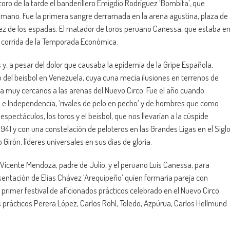
r toro de la tarde el banderillero Emigdio Rodríguez ‘Bombita’, que
mano. Fue la primera sangre derramada en la arena agustina, plaza de
idez de los espadas. El matador de toros peruano Canessa, que estaba e
ta corrida de la Temporada Económica.
, a pesar del dolor que causaba la epidemia de la Gripe Española,
 del beisbol en Venezuela, cuya cuna mecía ilusiones en terrenos de
a muy cercanos a las arenas del Nuevo Circo. Fue el año cuando
 e Independencia, ‘rivales de pelo en pecho’ y de hombres que como
pectáculos, los toros y el beisbol, que nos llevarían a la cúspide
41 y con una constelación de peloteros en las Grandes Ligas en el Sigl
Girón, líderes universales en sus días de gloria.
Vicente Mendoza, padre de Julio, y el peruano Luis Canessa, para
sentación de Elías Chávez ‘Arequipeño’ quien formaría pareja con
rimer festival de aficionados prácticos celebrado en el Nuevo Circo
s prácticos Perera López, Carlos Röhl, Toledo, Azpúrua, Carlos Hellmund