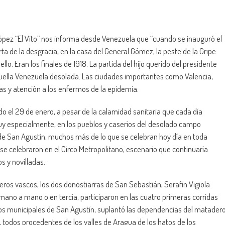
ópez “El Vito” nos informa desde Venezuela que “cuando se inauguró el
ta de la desgracia, en la casa del General Gómez, la peste de la Gripe
llo. Eran los finales de 1918. La partida del hijo querido del presidente
quella Venezuela desolada. Las ciudades importantes como Valencia,
s y atención a los enfermos de la epidemia.
o el 29 de enero, a pesar de la calamidad sanitaria que cada día
uy especialmente, en los pueblos y caseríos del desolado campo
 de San Agustín, muchos más de lo que se celebran hoy día en toda
 se celebraron en el Circo Metropolitano, escenario que continuaría
s y novilladas.
eros vascos, los dos donostiarras de San Sebastián, Serafín Vigiola
en mano a mano o en tercia, participaron en las cuatro primeras corridas
renos municipales de San Agustín, suplantó las dependencias del matader
s, todos procedentes de los valles de Aragua de los hatos de los