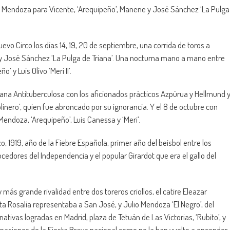
te Mendoza para Vicente, ‘Arequipeño’, Manene y José Sánchez ‘La Pulga
evo Circo los días 14, 19, 20 de septiembre, una corrida de toros a
 y José Sánchez ‘La Pulga de Triana’. Una nocturna mano a mano entre
 y Luis Olivo ‘Meri II’.
lana Antituberculosa con los aficionados prácticos Azpúrua y Hellmund 
inero’, quien fue abroncado por su ignorancia. Y el 8 de octubre con
ndoza, ‘Arequipeño’, Luis Canessa y ‘Meri’.
, 1919, año de la Fiebre Española, primer año del beisbol entre los
ocedores del Independencia y el popular Girardot que era el gallo del
y más grande rivalidad entre dos toreros criollos, el catire Eleazar
ta Rosalía representaba a San José, y Julio Mendoza ‘El Negro’, del
ativas logradas en Madrid, plaza de Tetuán de Las Victorias, ‘Rubito’, y
 pasiones de la Fiesta Brava nacional como no la han vuelto a encender