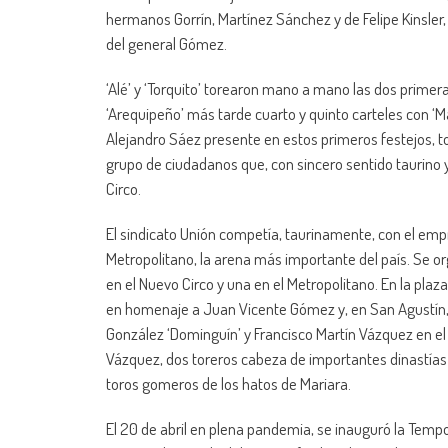
hermanos Gorrín, Martínez Sánchez y de Felipe Kinsler
del general Gómez.
‘Alé’ y ‘Torquito’ torearon mano a mano las dos primera
‘Arequipeño’ más tarde cuarto y quinto carteles con ‘Ma
Alejandro Sáez presente en estos primeros festejos, t
grupo de ciudadanos que, con sincero sentido taurino 
Circo.
El sindicato Unión competía, taurinamente, con el emp
Metropolitano, la arena más importante del país. Se o
en el Nuevo Circo y una en el Metropolitano. En la plaza
en homenaje a Juan Vicente Gómez y, en San Agustín, 
González ‘Dominguín’ y Francisco Martín Vázquez en el 
Vázquez, dos toreros cabeza de importantes dinastías hist
toros gomeros de los hatos de Mariara.
El 20 de abril en plena pandemia, se inauguró la Temp