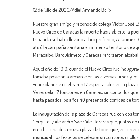
12 de julio de 2020/Adiel Armando Bolio
Nuestro gran amigo y reconocido colega Víctor José L
Nuevo Circo de Caracas la muerte había abierto la puer
Española se había llevado al hijo preferido, Alí Gómez Be
atizó la campaña sanitaria en inmenso territorio de a
Maracaibo, Barquisimeto y Caracas reforzaron alcabala
Aquel año de 1919, cuando el Nuevo Circo fue inaugurad
tomaba posición alarmante en las diversas urbes y, m
venezolano se celebraron 17 espectáculos en la plaza
Venezuela. 17 funciones en Caracas, sin contar los que
hasta pasados los años 40 presentado corridas de toro
La inauguración de la plaza de Caracas fue con dos tor
‘Torquito’ y Alejandro Sáez ‘Alé’. Toreros que, juntos 
en la historia de la nueva plaza de toros que, en ter
municipal. Los festejos se celebraron con toros criollo