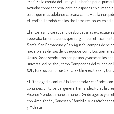
‘Meri’. En la corrida del 11 mayo fue herido por el prime
actuaba como sobresaliente de espadas en el mano a 
toros que más adelante cobraría con la vida la intrep
el tendido, terminó con los dos toros restantes en es
El entusiasmo caraqueño desbordaba las expectativas y
superaba las emociones que surgían con el nacimiento
Sarría, San Bernardino y San Agustín, campos de pelot
nacieron las divisas de los equipos como Los Samanes
Jesús Corao sembraron con pasión y vocación los dos es
universal del beisbol, como Campeones del Mundo en 19
XXI y toreros como Luis Sánchez Olivares, César y Curro 
El 10 de agosto continuó la Temporada Económica con 
continuación toros del general Hernández Ron y la pre
Vicente Mendoza mano a mano el 24 de agosto y en el p
con ‘Arequipeño’, Canessa y ‘Bombita’ y los aficionado
y Molinita.