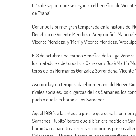
El 14 de septiembre se organizó el beneficio de Vicen
de Triana’.
Continuó la primer gran temporada en la historia del Nu
Beneficio de Vicente Mendoza, ‘Arequipeño’, ‘Manene’
Vicente Mendoza, y ‘Meri’ y Vicente Mendoza, ‘Arequipeño’
El 3 de octubre una corrida Benéfica de la Liga Venezo
los matadores de toros Luis Canessa y José Martín ‘Mol
toros de los Hermanos González Gorrondona, Vicente Me
Así concluyó la temporada el primer año del Nuevo Circo
rivales sociales, los oligarcas de Los Samanes, los con
pueblo que le echaron a Los Samanes.
Aquel 1919 fue la antesala para lo que sería la primera 
Samanes ‘Rubito’, torero que si bien era nacido en San
barrio San Juan. Dos toreros reconocidos por sus altern
Salamanca, ‘El Negro’, fueron quienes encendieron las