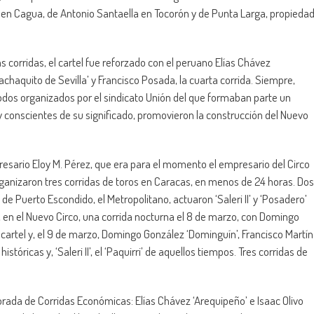
, en Cagua, de Antonio Santaella en Tocorón y de Punta Larga, propieda
s corridas, el cartel fue reforzado con el peruano Elías Chávez
chaquito de Sevilla’ y Francisco Posada, la cuarta corrida. Siempre,
odos organizados por el sindicato Unión del que formaban parte un
y conscientes de su significado, promovieron la construcción del Nuevo
resario Eloy M. Pérez, que era para el momento el empresario del Circo
rganizaron tres corridas de toros en Caracas, en menos de 24 horas. Dos
 de Puerto Escondido, el Metropolitano, actuaron ‘Saleri II’ y ‘Posadero’
en el Nuevo Circo, una corrida nocturna el 8 de marzo, con Domingo
cartel y, el 9 de marzo, Domingo González ‘Dominguín’, Francisco Martín
óricas y, ‘Saleri II’, el ‘Paquirri’ de aquellos tiempos. Tres corridas de
orada de Corridas Económicas: Elías Chávez ‘Arequipeño’ e Isaac Olivo