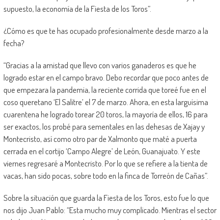
supuesto, la economía de la Fiesta de los Toros”.
¿Cómo es que te has ocupado profesionalmente desde marzo a la
fecha?
“Gracias a la amistad que llevo con varios ganaderos es que he
logrado estar en el campo bravo. Debo recordar que poco antes de
que empezara la pandemia, la reciente corrida que toreé fue en el
coso queretano ‘El Salitre’ el 7 de marzo. Ahora, en esta larguísima
cuarentena he logrado torear 20 toros, la mayoría de ellos, 16 para
ser exactos, los probé para sementales en las dehesas de Xajay y
Montecristo, así como otro par de Xalmonto que maté a puerta
cerrada en el cortijo ‘Campo Alegre’ de León, Guanajuato. Y este
viernes regresaré a Montecristo. Por lo que se refiere a la tienta de
vacas, han sido pocas, sobre todo en la finca de Torreón de Cañas”.
Sobre la situación que guarda la Fiesta de los Toros, esto fue lo que
nos dijo Juan Pablo: “Esta mucho muy complicado. Mientras el sector