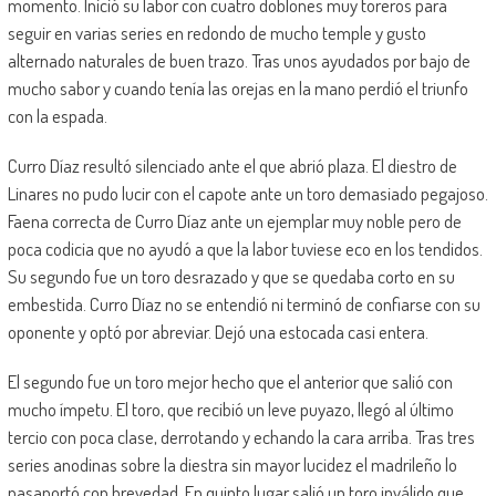
momento. Inició su labor con cuatro doblones muy toreros para
seguir en varias series en redondo de mucho temple y gusto
alternado naturales de buen trazo. Tras unos ayudados por bajo de
mucho sabor y cuando tenía las orejas en la mano perdió el triunfo
con la espada.
Curro Díaz resultó silenciado ante el que abrió plaza. El diestro de
Linares no pudo lucir con el capote ante un toro demasiado pegajoso.
Faena correcta de Curro Díaz ante un ejemplar muy noble pero de
poca codicia que no ayudó a que la labor tuviese eco en los tendidos.
Su segundo fue un toro desrazado y que se quedaba corto en su
embestida. Curro Díaz no se entendió ni terminó de confiarse con su
oponente y optó por abreviar. Dejó una estocada casi entera.
El segundo fue un toro mejor hecho que el anterior que salió con
mucho ímpetu. El toro, que recibió un leve puyazo, llegó al último
tercio con poca clase, derrotando y echando la cara arriba. Tras tres
series anodinas sobre la diestra sin mayor lucidez el madrileño lo
pasaportó con brevedad. En quinto lugar salió un toro inválido que