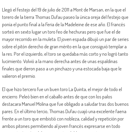
Llegó el festejo del 19 de julio de 2011 a Mont de Marsan, en la que el
torero de la tierra Thomas Dufau paseo la única oreja del festejo que
ponía el punto final a la Feria de la Madeleine de ese año. El francés
sorteó en sexto lugar un toro feo de hechuras pero que fue el de
mayor recorrido en la muleta. El joven espada dibujó un par de series
sobre el pitón derecho de gran mérito en la que consiguió templar a
la res. Por el izquierdo, el toro se quedaba más corto y no logró tanto
lucimiento. Volvió a la mano derecha antes de unas espaldinas
finales que dieron paso a un pinchazo y una estocada baja que le
valieron el premio.
El que hizo tercero fue un buen toro La Quinta, el mejor de todo el
encierro. Peleó bien en el caballo antes de que con los palos
destacara Manuel Molina que fue obligado a saludar tras dos buenos
pares. En el último tercio, Thomas Dufau cuajó una excelente faena
frente a un toro que embistió con nobleza, calidad y repetición por
ambos pitones permitiendo al joven francés expresarse en todo