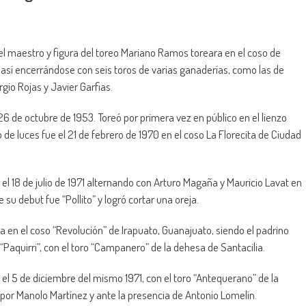
el maestro y figura del toreo Mariano Ramos toreara en el coso de
 así encerrándose con seis toros de varias ganaderías, como las de
gio Rojas y Javier Garfias.
26 de octubre de 1953. Toreó por primera vez en público en el lienzo
 de luces fue el 21 de febrero de 1970 en el coso La Florecita de Ciudad
l 18 de julio de 1971 alternando con Arturo Magaña y Mauricio Lavat en
e su debut fue “Pollito” y logró cortar una oreja.
 en el coso “Revolución” de Irapuato, Guanajuato, siendo el padrino
 “Paquirri”, con el toro “Campanero” de la dehesa de Santacilia.
l 5 de diciembre del mismo 1971, con el toro “Antequerano” de la
or Manolo Martínez y ante la presencia de Antonio Lomelín.