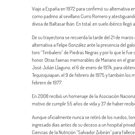
Viajo a España en 1972 para confirmó su alternativa e
como padrino al sevillano Curro Romero y atestiguando el
divisa de Baltasar Ibán. En total, en suelo ibérico llegó 
De su trayectoria se recuerda la tarde del 21 de marzo
alternativa a Felipe González ante la presencia del gal
toro “Timbalero” de Piedras Negras y por lo que le fu
honor. Otras faenas memorables de Mariano en el gran 
José Julián Llaguno, el 6 de enero de 1974, para obtener
Tequisquiapan, el 9 de febrero de 1975 y también los 
febrero de 1977.
En 2008 recibió un homenaje de la Asociación Nacional
motivo de cumplir 55 años de vida y 37 de haber recibi
Aunque oficialmente nunca se retiró de los ruedos, tor
ingresado días antes de su deceso a un hospital priva
Ciencias de la Nutrición “Salvador Zubirán” para fallec