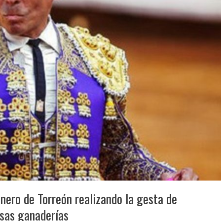
nero de Torreón realizando la gesta de
rsas ganaderías