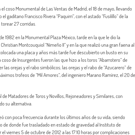
n el coso Monumental de Las Ventas de Madrid, el 18 de mayo, llevando
 gaditano Francisco Rivera “Paquirri”, con el astado “Fusilillo” de la
a torear 27 corridas.
 de 1982 en la Monumental Plaza México, tarde en la que le dio la
o Christian Montcouquiol “Nimeño II” y en la que realizó una gran faena al
e colocada una placa y años más tarde fue descubierto un busto en su
coso de Insurgentes fueron las que hizo a los toros “Abarrotero” de
 las orejas y el rabo simbólicos; las orejas y el rabo de “Azucarero” de
máximos trofeos de “Mil Amores”, del ingeniero Marano Ramírez, el 20 d
 de Matadores de Toros y Novillos, Rejoneadores y Similares, con
do su alternativa.
eó con poca frecuencia durante los últimos años de su vida, siendo
do de donde fue trasladado en estado de gravedad al Instituto de
er el viernes 5 de octubre de 2012 a las 17:10 horas por complicaciones