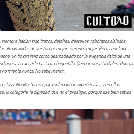
iempre habían sido trazos, detalles, destellos, rabotazos aislados,
las almas ávidas de ver torear mejor. Siempre mejor. Pero aquel día,
oche, un tío tan feliz como desmadejado por la exigencia física de una
d quería arrancarle hasta la chaquetilla. Querían ver a Urdiales. Quería
za no miente nunca. No sabe mentir.
estás talludito, torero, para seleccionar experiencias, y en ellas
, la categoría, la dignidad, que no el prestigio; porque ese bien sabías