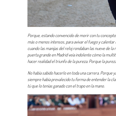
Porque, estando convencido de morir con tu concepto, s
más o menos intensos, para avivar el fuego y calentar 
cuando las manijas del reloj rondaban las nueve de la n
puerta grande en Madrid veía indolente cómo la multitu
hacer realidad el triunfo de la pureza. Porque la pure
No había sabido hacerlo en toda una carrera. Porque ya 
siempre había prevalecido tu forma de entender la clase
tú que lo tenías ganado con el trapo en la mano.