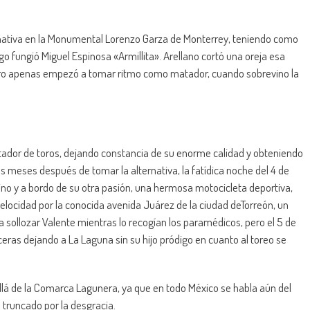
ternativa en la Monumental Lorenzo Garza de Monterrey, teniendo como
o fungió Miguel Espinosa «Armillita». Arellano cortó una oreja esa
ero apenas empezó a tomar ritmo como matador, cuando sobrevino la
tador de toros, dejando constancia de su enorme calidad y obteniendo
s meses después de tomar la alternativa, la fatídica noche del 4 de
ino y a bordo de su otra pasión, una hermosa motocicleta deportiva,
velocidad por la conocida avenida Juárez de la ciudad deTorreón, un
 sollozar Valente mientras lo recogían los paramédicos, pero el 5 de
ceras dejando a La Laguna sin su hijo pródigo en cuanto al toreo se
llá de la Comarca Lagunera, ya que en todo México se habla aún del
e truncado por la desgracia.