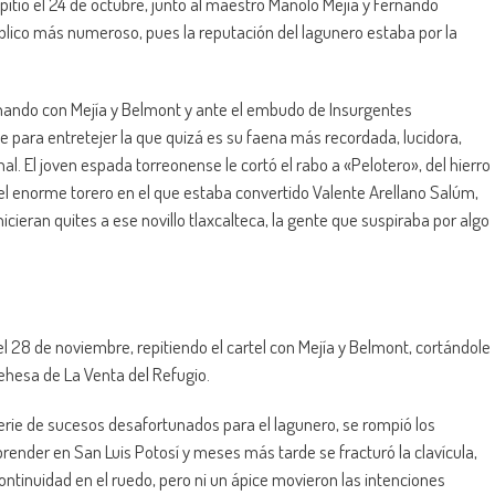
pitió el 24 de octubre, junto al maestro Manolo Mejía y Fernando
úblico más numeroso, pues la reputación del lagunero estaba por la
nando con Mejía y Belmont y ante el embudo de Insurgentes
 para entretejer la que quizá es su faena más recordada, lucidora,
nal. El joven espada torreonense le cortó el rabo a «Pelotero», del hierro
el enorme torero en el que estaba convertido Valente Arellano Salúm,
cieran quites a ese novillo tlaxcalteca, la gente que suspiraba por algo
 el 28 de noviembre, repitiendo el cartel con Mejía y Belmont, cortándole
ehesa de La Venta del Refugio.
serie de sucesos desafortunados para el lagunero, se rompió los
 prender en San Luis Potosí y meses más tarde se fracturó la clavícula,
tinuidad en el ruedo, pero ni un ápice movieron las intenciones