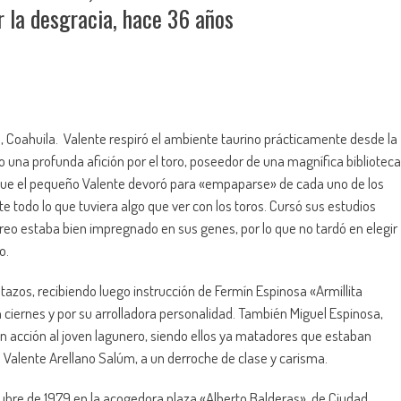
r la desgracia, hace 36 años
n, Coahuila. Valente respiró el ambiente taurino prácticamente desde la
o una profunda afición por el toro, poseedor de una magnífica biblioteca
os que el pequeño Valente devoró para «empaparse» de cada uno de los
e todo lo que tuviera algo que ver con los toros. Cursó sus estudios
oreo estaba bien impregnado en sus genes, por lo que no tardó en elegir
o.
azos, recibiendo luego instrucción de Fermín Espinosa «Armillita
 ciernes y por su arrolladora personalidad. También Miguel Espinosa,
 en acción al joven lagunero, siendo ellos ya matadores que estaban
 Valente Arellano Salúm, a un derroche de clase y carisma.
octubre de 1979 en la acogedora plaza «Alberto Balderas», de Ciudad