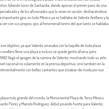
ño», lidiando toros de Santacilia, dando apenas el primer paso de una
especializada y de los aficionados que lo veían en acción, deshaciéndose
a importante gira, en todo México ya se hablaba de Valente Arellano y la
a ver con sus propios ojos al fenomenal torero del que tanto se hablaba
se objetivo, ya que Valente arrasaba con la taquilla de toda plaza
n novillero llene una plaza e incluso se quede gente afuera, pero
 1982 llegó el apogeo de la carrera de Valente, mostrando todo su arte,
ivel nacional no solamente en la prensa deportiva, sino también en la
r sentimentalmente con bellas cantantes que estaban de moda por ese
 la plaza más grande del mundo, la Monumental Plaza de Toros México,
ardo Flores y Manolo Rodríguez, debut pisando fuerte para Valente,