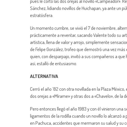
pues le cortó las dos orejas al novillo «Campeador». Re
Sánchez, lidiando novillos de Huichapan, ya ante un p
estratósfera.
Un momento cumbre, se vivió el 7 de noviembre, alter
prácticamente a reventar, sacando Valente todo su arte
artística, llena de valor y arrojo, simplemente sensacio
de Felipe González, trofeo que demostró una vez más 
quien, con desparpajo, invitó a sus compañeros a que hi
así, estalló de entusiasmo.
ALTERNATIVA
Cerró el año ’82 con otra novillada en la Plaza México,
dos orejas a «Mírame» y otras dos a «Chavelo», de la d
Pero entonces llegó el año 1983 y con él vinieron una 
ligamentos de la rodilla cuando un novillo lo alcanzó a
en Pachuca, accidentes que mermaron su salud y su con