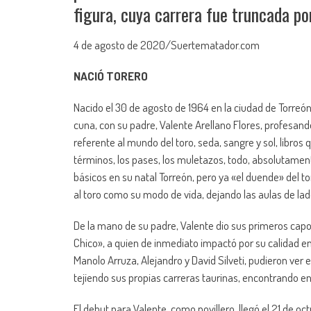
figura, cuya carrera fue truncada po
4 de agosto de 2020/Suertematador.com
NACIÓ TORERO
Nacido el 30 de agosto de 1964 en la ciudad de Torreó
cuna, con su padre, Valente Arellano Flores, profesand
referente al mundo del toro, seda, sangre y sol, libr
términos, los pases, los muletazos, todo, absolutament
básicos en su natal Torreón, pero ya «el duende» del t
al toro como su modo de vida, dejando las aulas de lad
De la mano de su padre, Valente dio sus primeros capot
Chico», a quien de inmediato impactó por su calidad en
Manolo Arruza, Alejandro y David Silveti, pudieron ver
tejiendo sus propias carreras taurinas, encontrando en
El debut para Valente, como novillero, llegó el 21 de 