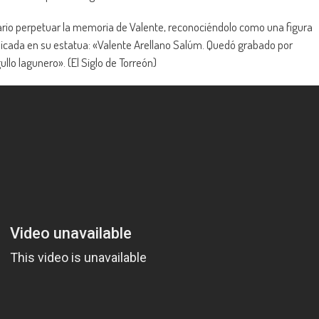
sario perpetuar la memoria de Valente, reconociéndolo como una figura
 ubicada en su estatua: «Valente Arellano Salúm. Quedó grabado por
ullo lagunero». (El Siglo de Torreón)