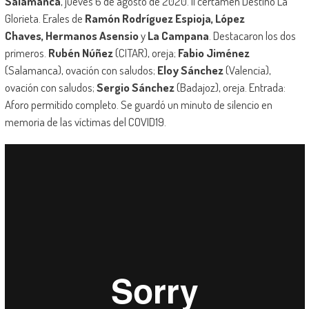
Salamanca
, jueves 6 de agosto de 2020. II certamen Destino La
Glorieta. Erales de
Ramón Rodríguez Espioja,
López
Chaves,
Hermanos Asensio
y
La Campana
. Destacaron los dos
primeros.
Rubén Núñez
(CITAR), oreja;
Fabio Jiménez
(Salamanca), ovación con saludos;
Eloy Sánchez
(Valencia),
ovación con saludos;
Sergio Sánchez
(Badajoz), oreja. Entrada:
Aforo permitido completo. Se guardó un minuto de silencio en
memoria de las víctimas del COVID19.