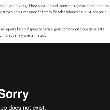
as que probó Jorge Mora para hacer el toreo con reposo, por momentos
través de su imaginación torera. En tales labores fue auxiliado por el
 se reporta listo y dispuesto para el gran compromiso que tiene este
 ¡Enhorabuena y suerte matador!