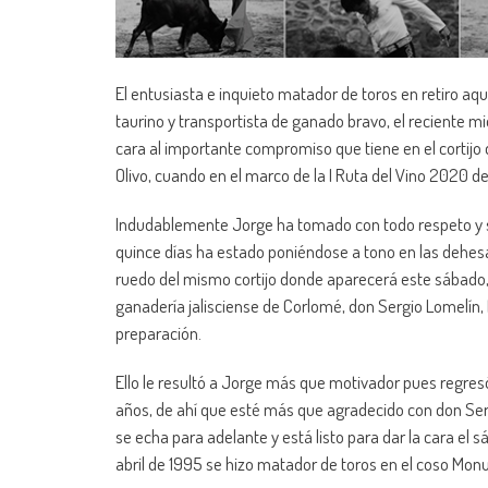
El entusiasta e inquieto matador de toros en retiro
taurino y transportista de ganado bravo, el reciente 
cara al importante compromiso que tiene en el cortijo 
Olivo, cuando en el marco de la I Ruta del Vino 2020 d
Indudablemente Jorge ha tomado con todo respeto y s
quince días ha estado poniéndose a tono en las dehesas
ruedo del mismo cortijo donde aparecerá este sábado, po
ganadería jalisciense de Corlomé, don Sergio Lomelín, 
preparación.
Ello le resultó a Jorge más que motivador pues regresó
años, de ahí que esté más que agradecido con don Serg
se echa para adelante y está listo para dar la cara el
abril de 1995 se hizo matador de toros en el coso Mon