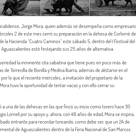
 aquicalidense, Jorge Mora, quien además se desempeña como empresari
miércoles 2 de este mes cerró su preparación en la dehesa de Corlomé de
de la Hacienda “Cuatro Caminos” este sábado 5, dentro del I Festival del
e Aguascalientes esté festejando sus 25 años de alternativa.
eriedad la inminente cita sabatina que tiene pues en poco más de
 de Torrecilla de Bonilla y Medina Ibarra, además de alistarse en el
r lo que el reciente miércoles, a invitación del propietario de la
Mora tuvo la oportunidad de tentar vacas y con ello cerrar su
 a una de las dehesas en las que fincó su inicio como torero hace 30
io Lomelí por su apoyo y, ahora, con 48 años de edad, Mora se inspira,
 sábado entrante para recordar toreando, como debe ser, que un 24 de
umental de Aguascalientes dentro de la Feria Nacional de San Marcos.