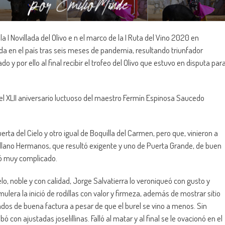
 I Novillada del Olivo e n el marco de la I Ruta del Vino 2020 en
da en el país tras seis meses de pandemia, resultando triunfador
 y por ello al final recibir el trofeo del Olivo que estuvo en disputa par
 el XLII aniversario luctuoso del maestro Fermín Espinosa Saucedo
erta del Cielo y otro igual de Boquilla del Carmen, pero que, vinieron a
llano Hermanos, que resultó exigente y uno de Puerta Grande, de buen
tó muy complicado.
elo, noble y con calidad, Jorge Salvatierra lo veroniqueó con gusto y
lera la inició de rodillas con valor y firmeza, además de mostrar sitio
ados de buena factura a pesar de que el burel se vino a menos. Sin
con ajustadas joselillinas. Falló al matar y al final se le ovacionó en el