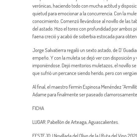
verónicas, haciendo todo con mucha actitud y disposi
quietud para emocionar a la concurrencia. Con la mule
conocimiento. Comenzó llevándose al novillo de las ta
del astado. Hizo el toreo con profundidad por ambos p
faena creció y acabó de soberbia estocada para obtene
Jorge Salvatierra regaló un sexto astado, de D’ Guadia
empeño. Y con la muleta se dejó ver con disposición y 
imponiéndose. Dejó meritorios muletazos, el novillo se 
que sufrió un percance siendo herido, pero con vergüen
Al final, el maestro Fermín Espinosa Menéndez “Armillit
Adame para finalmente ser paseado clamorosamente
FICHA
LUGAR: Pabellón de Arteaga, Aguascalientes.
FESTEJO: I Novillada del Olivo de la I Ruta del Vino 202