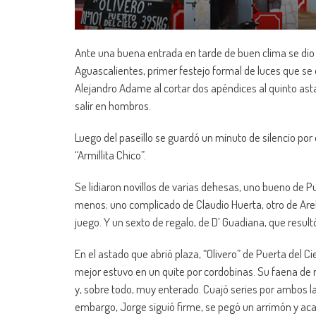
Ante una buena entrada en tarde de buen clima se dio la
Aguascalientes, primer festejo formal de luces que se 
Alejandro Adame al cortar dos apéndices al quinto astado
salir en hombros.
Luego del paseíllo se guardó un minuto de silencio por
“Armillita Chico”.
Se lidiaron novillos de varias dehesas, uno bueno de Pu
menos; uno complicado de Claudio Huerta, otro de Are
juego. Y un sexto de regalo, de D’ Guadiana, que resul
En el astado que abrió plaza, “Olivero” de Puerta del Ci
mejor estuvo en un quite por cordobinas. Su faena de mu
y, sobre todo, muy enterado. Cuajó series por ambos l
embargo, Jorge siguió firme, se pegó un arrimón y acabó 