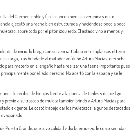
lla del Carmen, noble y fijo, lo lanceó bien a la verónica y quitó
ranela ejecutó una faena bien estructurada y haciéndose poco a poco
uletazo, sobre todo por el pitón izquierdo. El astado vino a menos y
.
ento de inicio, lo bregó con solvencia. Cubrió entre aplausos el tercio
n la sarga, tras brindarle al matador anfitrión Arturo Macías, derrocho
ndo para meterlo en el engaño hasta realizar una faena importante pues
 principalmente por el lado derecho. No acertó con la espada y se le
nos, lo recibió de hinojos frente a la puerta de toriles y de pie ligó
 y previo a su trasteo de muleta también brindó a Arturo Macías para
 astado exigente. Le costó trabajo dar los muletazos, algunos destacado
ue ovacionado.
 de Puerta Grande, que tuvo calidad y dio buen juego, le cuajó sentidas