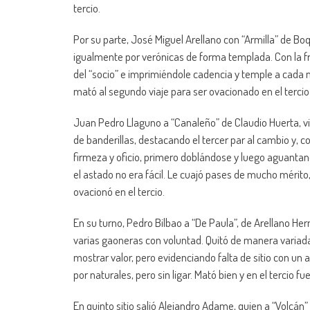
tercio.
Por su parte, José Miguel Arellano con “Armilla” de Boqui
igualmente por verónicas de forma templada. Con la f
del “socio” e imprimiéndole cadencia y temple a cada m
mató al segundo viaje para ser ovacionado en el tercio
Juan Pedro Llaguno a “Canaleño” de Claudio Huerta, viol
de banderillas, destacando el tercer par al cambio y, co
firmeza y oficio, primero doblándose y luego aguanta
el astado no era fácil. Le cuajó pases de mucho mérito,
ovacionó en el tercio.
En su turno, Pedro Bilbao a “De Paula”, de Arellano Herma
varias gaoneras con voluntad. Quitó de manera variada
mostrar valor, pero evidenciando falta de sitio con un
por naturales, pero sin ligar. Mató bien y en el tercio f
En quinto sitio salió Alejandro Adame, quien a “Volcán”