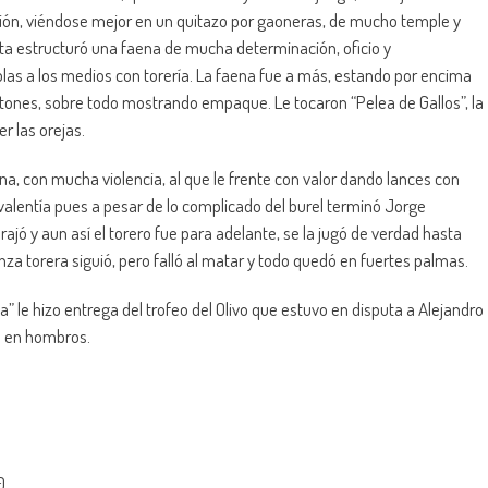
ción, viéndose mejor en un quitazo por gaoneras, de mucho temple y
ta estructuró una faena de mucha determinación, oficio y
blas a los medios con torería. La faena fue a más, estando por encima
itones, sobre todo mostrando empaque. Le tocaron “Pelea de Gallos”, la
r las orejas.
na, con mucha violencia, al que le frente con valor dando lances con
valentía pues a pesar de lo complicado del burel terminó Jorge
rajó y aun así el torero fue para adelante, se la jugó de verdad hasta
za torera siguió, pero falló al matar y todo quedó en fuertes palmas.
a” le hizo entrega del trofeo del Olivo que estuvo en disputa a Alejandro
 en hombros.
0.