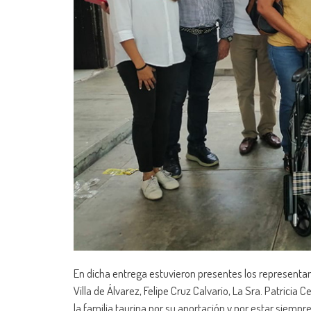
En dicha entrega estuvieron presentes los representa
Villa de Álvarez, Felipe Cruz Calvario, La Sra. Patricia 
la familia taurina por su aportación y por estar siem