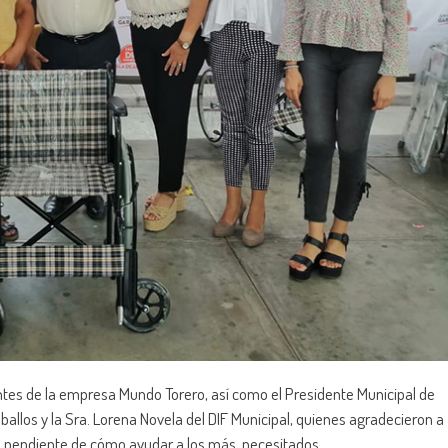
ntes de la empresa Mundo Torero, así como el Presidente Municipal de
Ceballos y la Sra. Lorena Novela del DIF Municipal, quienes agradecieron a
pre pendiente de cómo ayudar a los más necesitados.